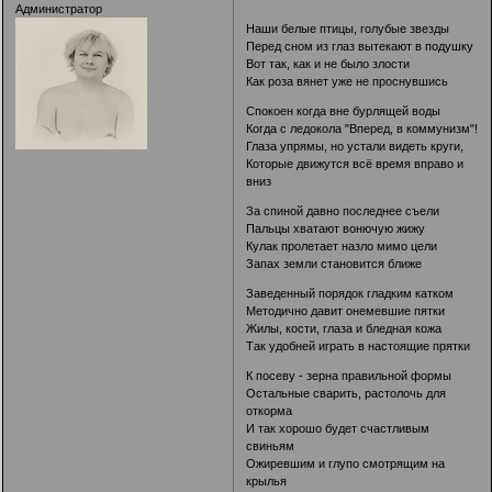
Администратор
Наши белые птицы, голубые звезды
Перед сном из глаз вытекают в подушку
Вот так, как и не было злости
Как роза вянет уже не проснувшись
Спокоен когда вне бурлящей воды
Когда с ледокола "Вперед, в коммунизм"!
Глаза упрямы, но устали видеть круги,
Которые движутся всё время вправо и
вниз
За спиной давно последнее съели
Пальцы хватают вонючую жижу
Кулак пролетает назло мимо цели
Запах земли становится ближе
Заведенный порядок гладким катком
Методично давит онемевшие пятки
Жилы, кости, глаза и бледная кожа
Так удобней играть в настоящие прятки
К посеву - зерна правильной формы
Остальные сварить, растолочь для
откорма
И так хорошо будет счастливым
свиньям
Ожиревшим и глупо смотрящим на
крылья