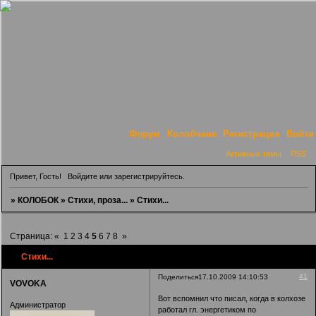
Форум
Колобчане
Регистрация
Войти
Активные темы
RSS
Привет, Гость!
Войдите
или
зарегистрируйтесь
.
»
КОЛОБОК
»
Стихи, проза...
»
Стихи...
Страница:
«
1
2
3
4
5
6
7
8
»
Стихи...
41
Поделиться
17.10.2009 14:10:53
VOVOKA
Вот вспомнил что писал, когда в колхозе
Администратор
работал гл. энергетиком по