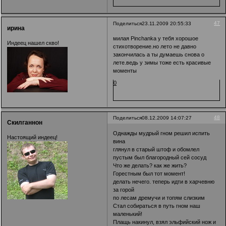
47
Поделиться
23.11.2009 20:55:33
ирина
милая Pinchanka у тебя хорошое
Индеец нашел скво!
стихотворение.но лето не давно
закончилась а ты думаешь снова о
лете.ведь у зимы тоже есть красивые
моменты
0
48
Поделиться
08.12.2009 14:07:27
Скилганнон
Однажды мудрый гном решил испить
Настоящий индеец!
вина
глянул в старый штоф и обомлел
пустым был благородный сей сосуд
Что же делать? как же жить?
Горестным был тот момент!
делать нечего. теперь идти в харчевню
за горой
по лесам дремучи и топям слизким
Стал собираться в путь гном наш
маленький!
Плащь накинул, взял эльфийский нож и