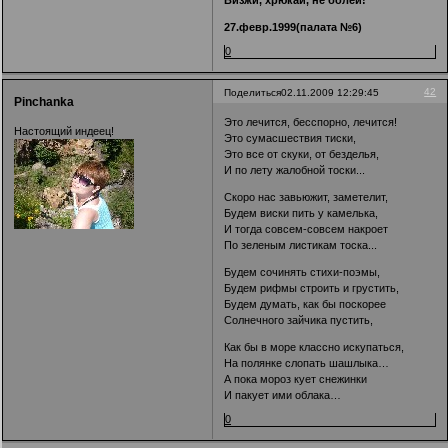
27.февр.1999(палата №6)
0
42
Поделиться
02.11.2009 12:29:45
Pinchanka
Это лечится, бесспорно, лечится!
Настоящий индеец!
Это сумасшествия тиски,
Это все от скуки, от безделья,
И по лету жалобной тоски...
Скоро нас завьюжит, заметелит,
Будем виски пить у камелька,
И тогда совсем-совсем накроет
По зеленым листикам тоска...
Будем сочинять стихи-поэмы,
Будем рифмы строить и грустить,
Будем думать, как бы поскорее
Солнечного зайчика пустить,
Как бы в море классно искупаться,
На полянке слопать шашлыка…
А пока мороз кует снежинки
И пакует ими облака…
0