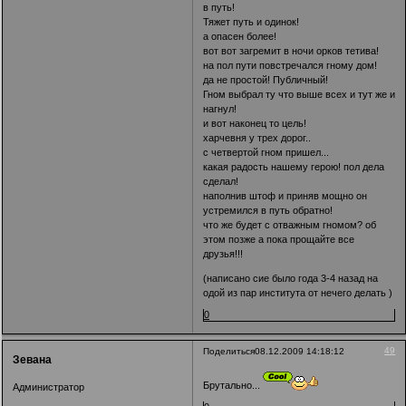
в путь!
Тяжет путь и одинок!
а опасен более!
вот вот загремит в ночи орков тетива!
на пол пути повстречался гному дом!
да не простой! Публичный!
Гном выбрал ту что выше всех и тут же и
нагнул!
и вот наконец то цель!
харчевня у трех дорог..
с четвертой гном пришел...
какая радость нашему герою! пол дела
сделал!
наполнив штоф и приняв мощно он
устремился в путь обратно!
что же будет с отважным гномом? об
этом позже а пока прощайте все
друзья!!!
(написано сие было года 3-4 назад на
одой из пар института от нечего делать )
0
49
Поделиться
08.12.2009 14:18:12
Зевана
Брутально...
Администратор