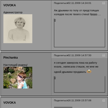
43
Поделиться
02.11.2009 14:24:01
VOVOKA
Аж дрыжики по телу от предстоящих
Администратор
холодов после твоего стиха! брррр.....
0
44
Поделиться
02.11.2009 14:57:50
Pinchanka
я сегодня замерзла пока на работу
Настоящий индеец!
ехала...написала стишок, не мне же
одной дрыжики продавать
0
45
Поделиться
16.11.2009 15:57:06
VOVOKA
*******************