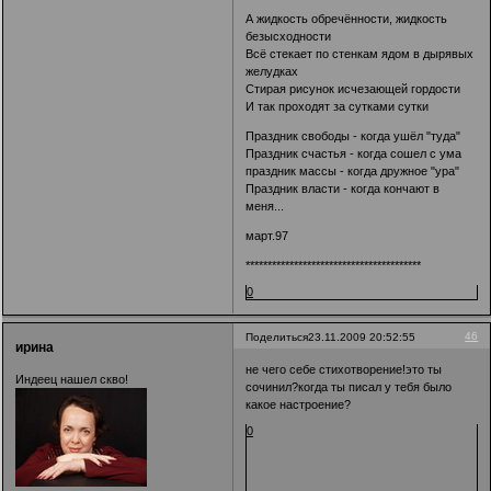
А жидкость обречённости, жидкость
безысходности
Всё стекает по стенкам ядом в дырявых
желудках
Стирая рисунок исчезающей гордости
И так проходят за сутками сутки
Праздник свободы - когда ушёл "туда"
Праздник счастья - когда сошел с ума
праздник массы - когда дружное "ура"
Праздник власти - когда кончают в
меня...
март.97
****************************************
0
46
Поделиться
23.11.2009 20:52:55
ирина
не чего себе стихотворение!это ты
Индеец нашел скво!
сочинил?когда ты писал у тебя было
какое настроение?
0