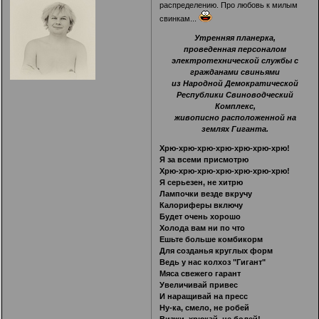
распределению. Про любовь к милым
свинкам...
Утренняя планерка,
проведенная персоналом
электротехнической службы с
гражданами свиньями
из Народной Демократической
Республики Свиноводческий
Комплекс,
живописно расположенной на
землях Гиганта.
Хрю-хрю-хрю-хрю-хрю-хрю-хрю!
Я за всеми присмотрю
Хрю-хрю-хрю-хрю-хрю-хрю-хрю!
Я серьезен, не хитрю
Лампочки везде вкручу
Калориферы включу
Будет очень хорошо
Холода вам ни по что
Ешьте больше комбикорм
Для созданья круглых форм
Ведь у нас колхоз "Гигант"
Мяса свежего гарант
Увеличивай привес
И наращивай на пресс
Ну-ка, смело, не робей
Визжи, хрюкай, не болей!