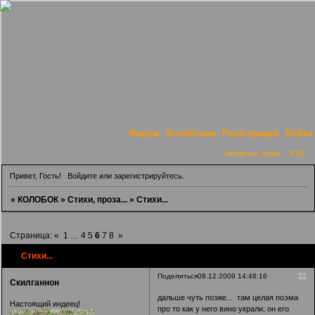
Форум
Колобчане
Регистрация
Войти
Активные темы
RSS
Привет, Гость!
Войдите
или
зарегистрируйтесь
.
»
КОЛОБОК
»
Стихи, проза...
»
Стихи...
Страница:
«
1
…
4
5
6
7
8
»
Стихи...
51
Поделиться
08.12.2009 14:48:16
Скилганнон
дальше чуть позже... там целая поэма
Настоящий индеец!
про то как у него вино украли, он его