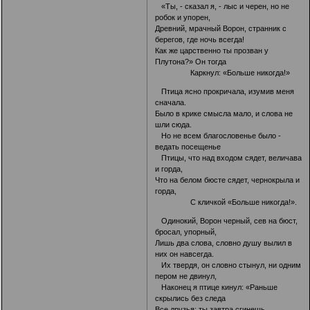
«Ты, - сказал я, - лыс и черен, но не
робок и упорен,
Древний, мрачный Ворон, странник с
берегов, где ночь всегда!
Как же царственно ты прозван у
Плутона?» Он тогда
Каркнул: «Больше никогда!»
Птица ясно прокричала, изумив меня
сначала.
Было в крике смысла мало, и слова не
шли сюда.
Но не всем благословенье было -
ведать посещенье
Птицы, что над входом сядет, величава
и горда,
Что на белом бюсте сядет, чернокрыла и
горда,
С кличкой «Больше никогда!».
Одинокий, Ворон черный, сев на бюст,
бросал, упорный,
Лишь два слова, словно душу вылил в
них он навсегда.
Их твердя, он словно стынул, ни одним
пером не двинул,
Наконец я птице кинул: «Раньше
скрылись без следа
Все друзья; ты завтра сгинешь