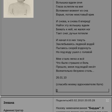
Вспышка вдали огня
Глаза ослепли на миг
Вспомнил момент из сна
Взрыв, потом неистовый крик
И снова, и снова б вперед!
Найти эту вспышку вдали
Бежать к ней, не жалея ног
Тает снег, ручьи потекли
И начал я в них тонуть
Захлебываясь ледяной водой
Пытаюсь скорей вздохнуть
Но под воду ушел с головой
Мне стало легко и всё
Что было страшно и боль
Прошло, меня под водой несёт
Волнительно безумно столь...
26.01.10
(спасибо моему вдохновителю Кате)
0
57
Поделиться
03.02.2010 20:05:28
Зевана
Назову ниженаписанное
"Бардак"
. В
Администратор
настоящее время это отражает тот хаос,