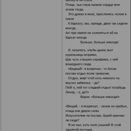
шепнуть ни слога
Птице, чьи глаза палили сердце мне
огнем тогда.
Это думал и иное, прислонясь челом в
покое
К бархату; мы, прежде, двое так сидели
иногда...
Ах! при лампе не склоняться ей на
бархат иногда
Больше, больше никогда!
И, казалось, клубы дыма льет
курильница незримо,
Шаг чуть слышен серафима, с ней
вошедшего сюда.
«Бедный!- я вскричал,- то богом
послан отдых всем тревогам,
Отдых, мир! чтоб хоть немного ты
вкусил забвенье, - да?
Пей! о, пей тот сладкий отдых! позабудь
Линор, - о, да?»
Ворон: «Больше никогда!»
«Вещий, - я вскричал, - зачем он прибыл,
птица или демон силы
Искусителем ли послан, бурей пригнан
ли сюда?
Я не пал, хоть полн уныний! В этой
заклятой пустыне,