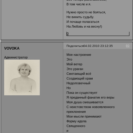
В том числе и я.
Нужно просто не бояться,
Не винить судьбу.
И почаще полагаться
На Любовь и на весну!)
0
60
Поделиться
04.02.2010 23:12:35
VOVOKA
Мое настроение
Администратор
Это
Мой ветер
Это ураган
Сметающий всё
Создающий храм
Недолговечный
Но
Пока он существует
Я преданный фанатик его веры
Моя душа смешивается
С неистовством новоявленного
преклонения
Мои мысли принимают
Форму идола
Священного
и