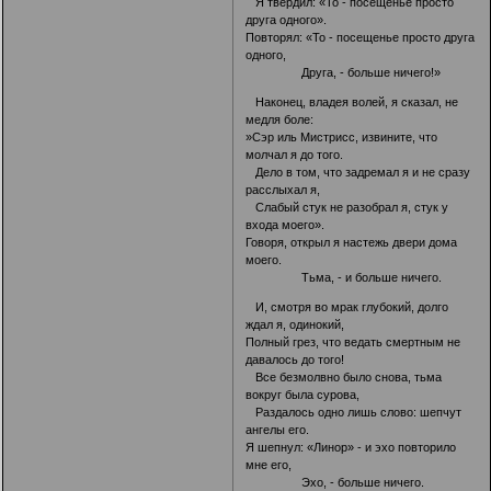
Я твердил: «То - посещенье просто
друга одного».
Повторял: «То - посещенье просто друга
одного,
Друга, - больше ничего!»
Наконец, владея волей, я сказал, не
медля боле:
»Сэр иль Мистрисс, извините, что
молчал я до того.
Дело в том, что задремал я и не сразу
расслыхал я,
Слабый стук не разобрал я, стук у
входа моего».
Говоря, открыл я настежь двери дома
моего.
Тьма, - и больше ничего.
И, смотря во мрак глубокий, долго
ждал я, одинокий,
Полный грез, что ведать смертным не
давалось до того!
Все безмолвно было снова, тьма
вокруг была сурова,
Раздалось одно лишь слово: шепчут
ангелы его.
Я шепнул: «Линор» - и эхо повторило
мне его,
Эхо, - больше ничего.