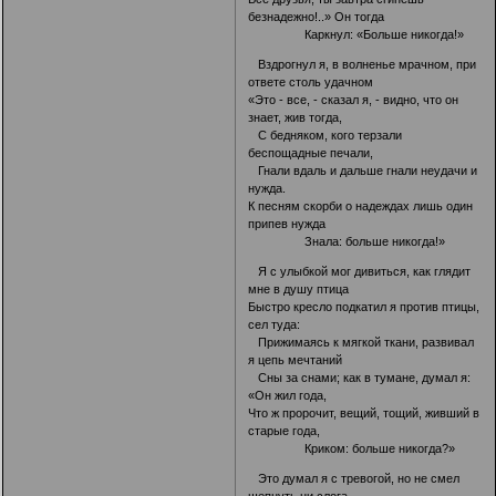
безнадежно!..» Он тогда
Каркнул: «Больше никогда!»
Вздрогнул я, в волненье мрачном, при
ответе столь удачном
«Это - все, - сказал я, - видно, что он
знает, жив тогда,
С бедняком, кого терзали
беспощадные печали,
Гнали вдаль и дальше гнали неудачи и
нужда.
К песням скорби о надеждах лишь один
припев нужда
Знала: больше никогда!»
Я с улыбкой мог дивиться, как глядит
мне в душу птица
Быстро кресло подкатил я против птицы,
сел туда:
Прижимаясь к мягкой ткани, развивал
я цепь мечтаний
Сны за снами; как в тумане, думал я:
«Он жил года,
Что ж пророчит, вещий, тощий, живший в
старые года,
Криком: больше никогда?»
Это думал я с тревогой, но не смел