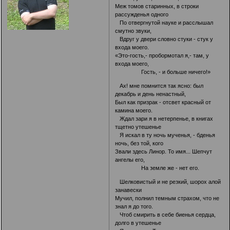
Меж томов старинных, в строки
рассужденья одного
По отвергнутой науке и расслышал
смутно звуки,
Вдруг у двери словно стуки - стук у
входа моего.
«Это-гость,- пробормотал я,- там, у
входа моего,
Гость, - и больше ничего!»
Ах! мне помнится так ясно: был
декабрь и день ненастный,
Был как призрак - отсвет красный от
камина моего.
Ждал зари я в нетерпенье, в книгах
тщетно утешенье
Я искал в ту ночь мученья, - бденья
ночь, без той, кого
Звали здесь Линор. То имя... Шепчут
ангелы его,
На земле же - нет его.
Шелковистый и не резкий, шорох алой
занавески
Мучил, полнил темным страхом, что не
знал я до того.
Чтоб смирить в себе биенья сердца,
долго в утешенье