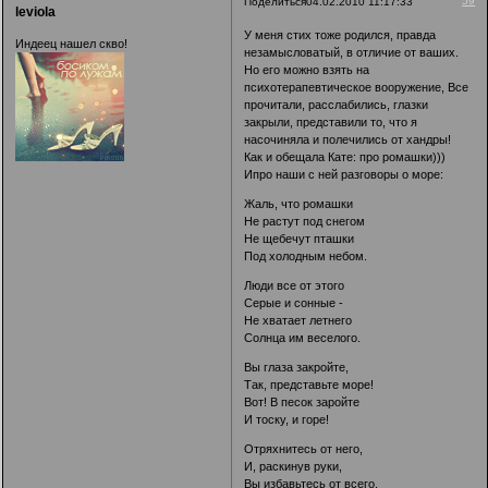
59
Поделиться
04.02.2010 11:17:33
leviola
У меня стих тоже родился, правда
Индеец нашел скво!
незамысловатый, в отличие от ваших.
Но его можно взять на
психотерапевтическое вооружение, Все
прочитали, расслабились, глазки
закрыли, представили то, что я
насочиняла и полечились от хандры!
Как и обещала Кате: про ромашки)))
Ипро наши с ней разговоры о море:
Жаль, что ромашки
Не растут под снегом
Не щебечут пташки
Под холодным небом.
Люди все от этого
Серые и сонные -
Не хватает летнего
Солнца им веселого.
Вы глаза закройте,
Так, представьте море!
Вот! В песок заройте
И тоску, и горе!
Отряхнитесь от него,
И, раскинув руки,
Вы избавьтесь от всего,