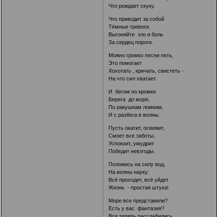
Что рождает скуку.
Что приводит за собой
Тёмные тревоги.
Выгоняйте зло и боль
За сердец пороги.
Можно громко песни петь,
Это помогает
Хохотать , кричать, свистеть -
На что сил хватает.
И бегом по кромке
Берега до моря,
По ракушкам ломким,
И с разбега в волны.
Пусть окатит, освежит,
Смоет все заботы,
Успокоит, умудрит
Победит невзгоды.
Положись на силу вод,
На волны науку:
Всё проходит, всё уйдет
Жизнь - простая штука!
Море все представили?
Есть у вас фантазия?
Все теперь расслабились,