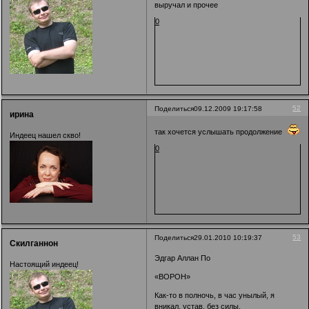
выручал и прочее
0
52
Поделиться
09.12.2009 19:17:58
ирина
так хочется услышать продолжение
Индеец нашел скво!
0
53
Поделиться
29.01.2010 10:19:37
Скилганнон
Эдгар Аллан По
Настоящий индеец!
«ВОРОН»
Как-то в полночь, в час унылый, я
вникал, устав, без силы,