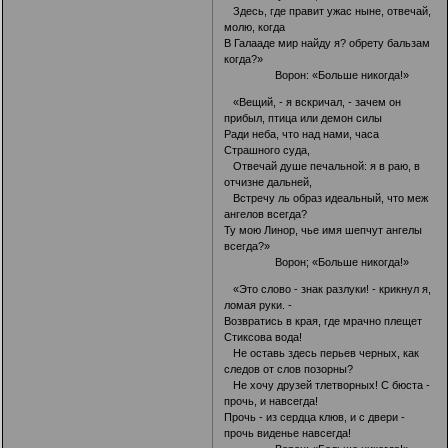
Здесь, где правит ужас ныне, отвечай,
молю, когда
В Галааде мир найду я? обрету бальзам
когда?»
Ворон: «Больше никогда!»
«Вещий, - я вскричал, - зачем он
прибыл, птица или демон силы
Ради неба, что над нами, часа
Страшного суда,
Отвечай душе печальной: я в раю, в
отчизне дальней,
Встречу ль образ идеальный, что меж
ангелов всегда?
Ту мою Линор, чье имя шепчут ангелы
всегда?»
Ворон; «Больше никогда!»
«Это слово - знак разлуки! - крикнул я,
ломая руки. -
Возвратись в края, где мрачно плещет
Стиксова вода!
Не оставь здесь перьев черных, как
следов от слов позорны?
Не хочу друзей тлетворных! С бюста -
прочь, и навсегда!
Прочь - из сердца клюв, и с двери -
прочь виденье навсегда!