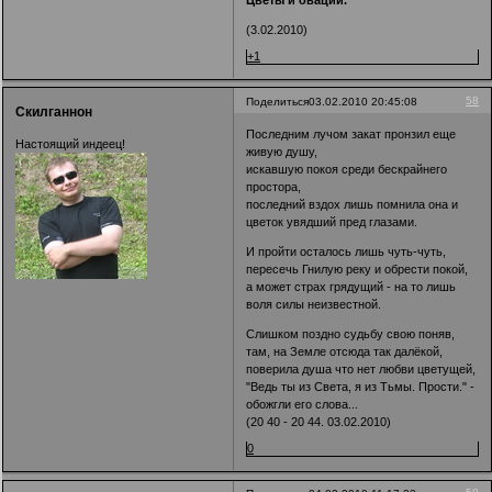
(3.02.2010)
+1
58
Поделиться
03.02.2010 20:45:08
Скилганнон
Последним лучом закат пронзил еще
Настоящий индеец!
живую душу,
искавшую покоя среди бескрайнего
простора,
последний вздох лишь помнила она и
цветок увядший пред глазами.
И пройти осталось лишь чуть-чуть,
пересечь Гнилую реку и обрести покой,
а может страх грядущий - на то лишь
воля силы неизвестной.
Слишком поздно судьбу свою поняв,
там, на Земле отсюда так далёкой,
поверила душа что нет любви цветущей,
"Ведь ты из Света, я из Тьмы. Прости." -
обожгли его слова...
(20 40 - 20 44. 03.02.2010)
0