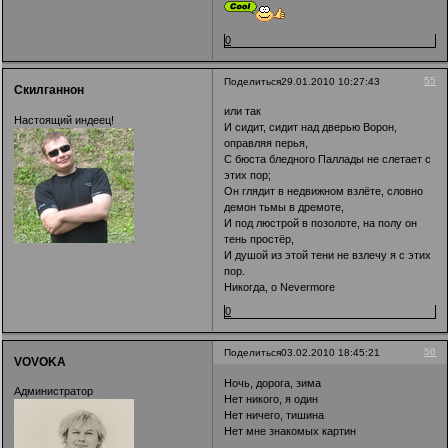
0
55
Поделиться
29.01.2010 10:27:43
Скилганнон
или так
Настоящий индеец!
И сидит, сидит над дверью Ворон,
оправляя перья,
С бюста бледного Паллады не слетает с
этих пор;
Он глядит в недвижном взлёте, словно
демон тьмы в дремоте,
И под люстрой в позолоте, на полу он
тень простёр,
И душой из этой тени не взлечу я с этих
пор.
Никогда, о Nevermore
0
56
Поделиться
03.02.2010 18:45:21
VOVOKA
Ночь, дорога, зима
Администратор
Нет никого, я один
Нет ничего, тишина
Нет мне знакомых картин