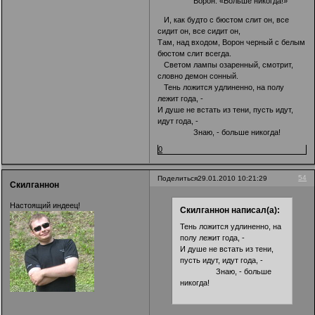
Ворон: «Больше никогда!»
И, как будто с бюстом слит он, все
сидит он, все сидит он,
Там, над входом, Ворон черный с белым
бюстом слит всегда.
Светом лампы озаренный, смотрит,
словно демон сонный.
Тень ложится удлиненно, на полу
лежит года, -
И душе не встать из тени, пусть идут,
идут года, -
Знаю, - больше никогда!
0
54
Поделиться
29.01.2010 10:21:29
Скилганнон
Настоящий индеец!
Скилганнон написал(а):
Тень ложится удлиненно, на
полу лежит года, -
И душе не встать из тени,
пусть идут, идут года, -
Знаю, - больше
никогда!