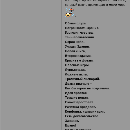
который нынче происходит в
моем
мире
:
Обман слуха.
Погрешность зрения.
Иллюзия чувства.
Тень впечатления.
Серое небо.
Улицы. Здания.
Новая книга,
Второе издание.
Красивые фразы.
Опасные игры.
Лунная фаза.
Ложные иглы.
Трагичный сценарий.
Драма вначале –
Как бы герои не подкачали.
Идея простая.
Тема не новая.
Сюжет простоват.
Развязка бредовая.
Конфликт, кульминация.
Есть доказательство.
Занавес.
Браво!
Цветы и овации.