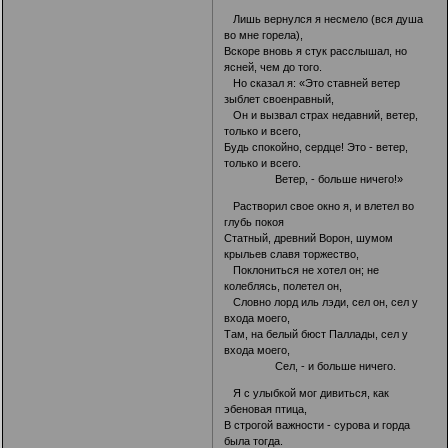
Лишь вернулся я несмело (вся душа
во мне горела),
Вскоре вновь я стук расслышал, но
ясней, чем до того.
Но сказал я: «Это ставней ветер
зыблет своенравный,
Он и вызвал страх недавний, ветер,
только и всего,
Будь спокойно, сердце! Это - ветер,
только и всего.
Ветер, - больше ничего!»
Растворил свое окно я, и влетел во
глубь покоя
Статный, древний Ворон, шумом
крыльев славя торжество,
Поклониться не хотел он; не
колеблясь, полетел он,
Словно лорд иль лэди, сел он, сел у
входа моего,
Там, на белый бюст Паллады, сел у
входа моего,
Сел, - и больше ничего.
Я с улыбкой мог дивиться, как
эбеновая птица,
В строгой важности - сурова и горда
была тогда.