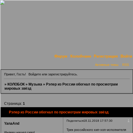
Форум
Колобчане
Регистрация
Войти
Активные темы
RSS
Привет, Гость!
Войдите
или
зарегистрируйтесь
.
»
КОЛОБОК
»
Музыка
»
Рэпер из России обогнал по просмотрам
мировых звёзд
Страница:
1
Рэпер из России обогнал по просмотрам мировых звёзд
1
Поделиться
18.11.2018 17:57:30
YanaAnd
Трек российского хип-хоп-исполнителя
Индеец нашел скво!