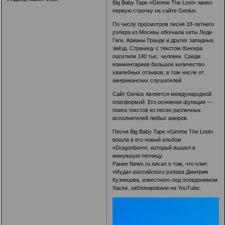
Big Baby Tape «Gimme The Loot» занял
первую строчку на сайте Genius.
По числу просмотров песня 18-летнего
рэпера из Москвы обогнала хиты Леди
Гаги, Арианы Гранде и других западных
звёзд. Страницу с текстом бэнгера
посетили 140 тыс. человек. Среди
комментариев большое количество
хвалебных отзывов, в том числе от
американских слушателей.
Сайт Genius является международной
платформой. Его основная функция —
поиск текстов из песен различных
исполнителей любых жанров.
Песня Big Baby Tape «Gimme The Loot»
вошла в его новый альбом
«Dragonborn», который вышел в
минувшую пятницу.
Ранее News.ru писал о том, что клип
«Иуда» российского рэпера Дмитрия
Кузнецова, известного под псевдонимом
Хаски, заблокировали на YouTube.