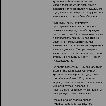
туристов, побывавших в России,
увеличилось на 7% по сравнению с
аналогичным показателем предыдущего
года, заявил руководитель Федерального
агентства по туризму Олег Сафонов.
Чемпионат мира по футболу,
проходивший в России летом, стал
главным фактором, способствующим
росту турпотока. "Во многом это связано
с проведением значимых событийных
спортивных мероприятий, но мы
надеемся, что эта тенденция сохранится
и в последующем. Мы прогнозируем
увеличение въездного турпотока в нашу
страну и в следующем году", — сказал
глава ведомства.
Во время подготовки к чемпионату мира
была создана хорошая туристская и
транспортная инфраструктура, были
разработаны более 100 туристских
маршрутов во всех городах проведения
игр, осуществлен перевод на
иностранные языки важной для туристов
информации, отметил чиновник.
Россияне также стали активнее
путешествовать за границу. Рост