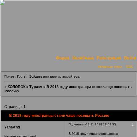
Форум
Колобчане
Регистрация
Войти
Активные темы
RSS
Привет, Гость!
Войдите
или
зарегистрируйтесь
.
»
КОЛОБОК
»
Туризм
»
В 2018 году иностранцы стали чаще посещать
Россию
Страница:
1
В 2018 году иностранцы стали чаще посещать Россию
1
Поделиться
18.11.2018 18:01:53
YanaAnd
В 2018 году число иностранных
Индеец нашел скво!