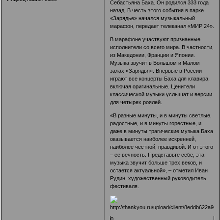
Себастьяна Баха. Он родился 333 года
назад. В честь этого события в парке
«Зарядье» начался музыкальный
марафон, передает телеканал «МИР 24».
В марафоне участвуют признанные
исполнители со всего мира. В частности,
из Македонии, Франции и Японии.
Музыка звучит в Большом и Малом
залах «Зарядья». Впервые в России
играют все концерты Баха для клавира,
включая оригинальные. Ценители
классической музыки услышат и версии
для четырех роялей.
«В разные минуты, и в минуты светлые,
радостные, и в минуты горестные, и
даже в минуты трагические музыка Баха
оказывается наиболее искренней,
наиболее честной, правдивой. И от этого
– ее вечность. Представьте себе, эта
музыка звучит больше трех веков, и
остается актуальной», – отметил Иван
Рудин, художественный руководитель
фестиваля.
0