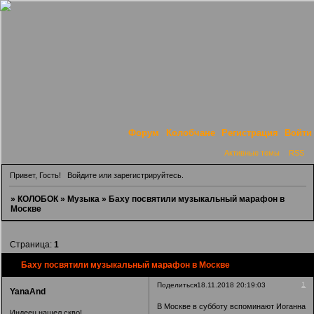
Форум
Колобчане
Регистрация
Войти
Активные темы
RSS
Привет, Гость!
Войдите
или
зарегистрируйтесь
.
»
КОЛОБОК
»
Музыка
»
Баху посвятили музыкальный марафон в
Москве
Страница:
1
Баху посвятили музыкальный марафон в Москве
1
Поделиться
18.11.2018 20:19:03
YanaAnd
В Москве в субботу вспоминают Иоганна
Индеец нашел скво!