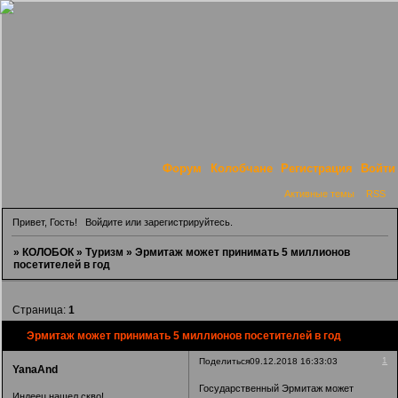
Форум
Колобчане
Регистрация
Войти
Активные темы
RSS
Привет, Гость!
Войдите
или
зарегистрируйтесь
.
»
КОЛОБОК
»
Туризм
»
Эрмитаж может принимать 5 миллионов
посетителей в год
Страница:
1
Эрмитаж может принимать 5 миллионов посетителей в год
1
Поделиться
09.12.2018 16:33:03
YanaAnd
Государственный Эрмитаж может
Индеец нашел скво!