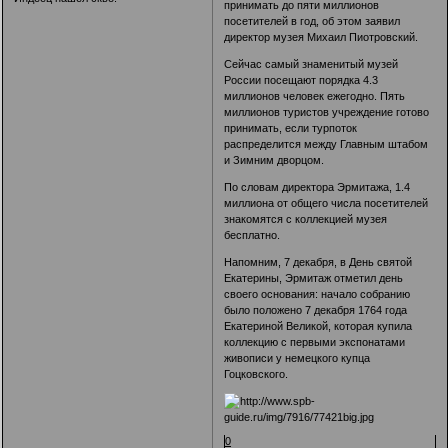
принимать до пяти миллионов
посетителей в год, об этом заявил
директор музея Михаил Пиотровский.
Сейчас самый знаменитый музей
России посещают порядка 4.3
миллионов человек ежегодно. Пять
миллионов туристов учреждение готово
принимать, если турпоток
распределится между Главным штабом
и Зимним дворцом.
По словам директора Эрмитажа, 1.4
миллиона от общего числа посетителей
знакомятся с коллекцией музея
бесплатно.
Напомним, 7 декабря, в День святой
Екатерины, Эрмитаж отметил день
своего основания: начало собранию
было положено 7 декабря 1764 года
Екатериной Великой, которая купила
коллекцию с первыми экспонатами
живописи у немецкого купца
Гоцковского.
0