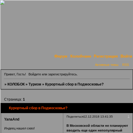
Форум
Колобчане
Регистрация
Войти
Активные темы
RSS
Привет, Гость!
Войдите
или
зарегистрируйтесь
.
»
КОЛОБОК
»
Туризм
»
Курортный сбор в Подмосковье?
Страница:
1
Курортный сбор в Подмосковье?
1
Поделиться
12.12.2018 13:41:35
YanaAnd
В Московской области не планируют
Индеец нашел скво!
вводить еще один непопулярный