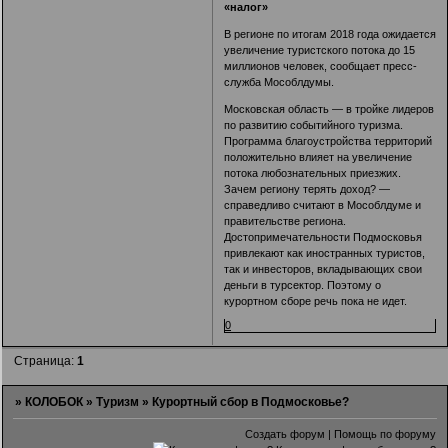
«налог»
В регионе по итогам 2018 года ожидается
увеличение туристского потока до 15
миллионов человек, сообщает пресс-
служба Мособлдумы.
Московская область — в тройке лидеров
по развитию событийного туризма.
Программа благоустройства территорий
положительно влияет на увеличение
потока любознательных приезжих.
Зачем региону терять доход? —
справедливо считают в Мособлдуме и
правительстве региона.
Достопримечательности Подмосковья
привлекают как иностранных туристов,
так и инвесторов, вкладывающих свои
деньги в турсектор. Поэтому о
курортном сборе речь пока не идет.
0
Страница:
1
»
КОЛОБОК
»
Туризм
»
Курортный сбор в Подмосковье?
Создать форум
|
Помощь по форуму