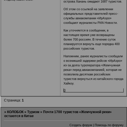
острова Ханань ожидают 1687 туристов.
Об этом со ссылкой на заявлении
официальных представителей пресс-
службы авиакомпании «ИрАэро»
сообщают журналисты РИА Новости.
Как уточняется в сообщении, в
настоящее время уже возвращены
более 700 россиян. В течение суток
планируется вернуть еще порядка 400
российских туристов.
Напомним, ранее журналисты сообщали
о возникшей задержке рейсов «ИрАэро»
из-за долга туроператора «Жемчужная
река» перед авиакомпанией, которая не
позволила десяткам российских
туристов вернуться из китайского города
Хайкоу.
0
Страница:
1
»
КОЛОБОК
»
Туризм
»
Почти 1700 туристов «Жемчужной реки»
остаются в Китае
Создать форум
|
Помощь по форуму