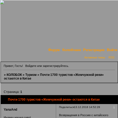
Форум
Колобчане
Регистрация
Войти
Активные темы
RSS
Привет, Гость!
Войдите
или
зарегистрируйтесь
.
»
КОЛОБОК
»
Туризм
»
Почти 1700 туристов «Жемчужной реки»
остаются в Китае
Страница:
1
Почти 1700 туристов «Жемчужной реки» остаются в Китае
1
Поделиться
13.12.2018 14:52:28
YanaAnd
Возвращения в Россию с китайского
Индеец нашел скво!