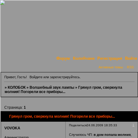
Форум
Колобчане
Регистрация
Войти
Активные темы
RSS
Привет, Гость!
Войдите
или
зарегистрируйтесь
.
»
КОЛОБОК
»
Волшебный звук лампы
»
Грянул гром, сверкнула
молния! Погорели все приборы...
Страница:
1
Грянул гром, сверкнула молния! Погорели все приборы...
1
Поделиться
24.06.2009 18:35:33
VOVOKA
Случилось ЧП:
в дом попала молния
,
Администратор