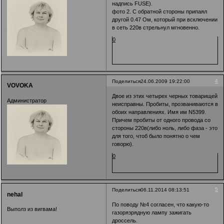
надпись FUSE).
фото 2. С обратной стороны припаял
другой 0.47 Ом, который при всключении
в сеть 220в стрельнул мгновенно.
0
4
Поделиться
24.06.2009 19:22:00
VOVOKA
Двое из этих четырех черных товарищей
Администратор
неисправны. Пробиты, прозваниваются в
обоих направлениях. Имя им N5399.
Причем пробиты от одного провода со
стороны 220в(либо ноль, либо фаза - это
для того, чтоб было понятно о чем
говорю).
0
5
Поделиться
06.11.2014 08:13:51
nehal
По поводу №4 согласен, что какую-то
Выполз из вигвама!
газорязрядную лампу зажигать
дроссель.