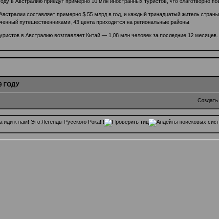
году в Австралию приедут примерно 10 млн иностранных туристов, что благотворно по
Австралии составляет примерно $ 55 млрд в год, и каждый тринадцатый житель страны,
аченный путешественниками, 43 цента приходится на региональные районы.
ристов в Австралию возглавляет Китай — 1,08 млн человек за последние 12 месяцев.
9 ГОДУ
Создать