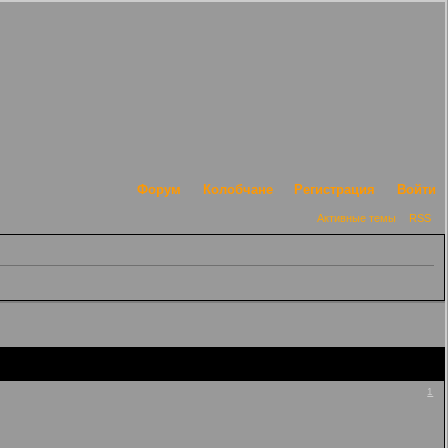
Форум
Колобчане
Регистрация
Войти
Активные темы
RSS
1