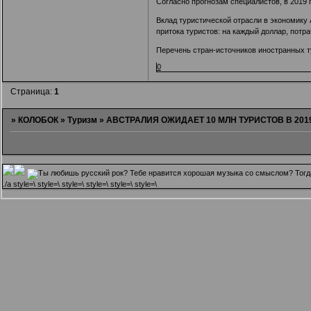
Согласно прогнозам специалистов, в 2019 
Вклад туристической отрасли в экономику 
притока туристов: на каждый доллар, потр
Перечень стран-источников иностранных ту
0
Страница:
1
»
КОЛОБОК
»
Туризм
»
АВСТРАЛИЯ ОЖИДАЕТ 10 МЛН ТУРИСТОВ В 201
.
/a style=\ style=\ style=\ style=\ style=\ style=\