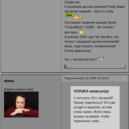
Среди них:
6 альбомов датских рокеров Pretty Maids
(включая первый) - просто супер
Последнее творение немцев Sinner
"Crash&Burn" (2008) - без особого
восторга
И альбом 2009 года "No Sacrifice, No
Victory" шведской группы Hammerfall -
вещь, надо сказать, великолепная!
Очень довольна)).
Ну-с, интересуетесь?
0
4
Поделиться
16.12.2009 19:18:27
ирина
Индеец нашел скво!
VOVOKA написал(а):
У кого есть CD с музыкой?
Прошу поделиться! Это уже
уходит в прошлое, но мне
очень нужно. Всего лишь
возьму на время, чтобы
переписать себе...