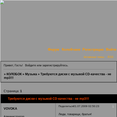
Форум
Колобчане
Регистрация
Войти
Активные темы
RSS
Привет, Гость!
Войдите
или
зарегистрируйтесь
.
»
КОЛОБОК
»
Музыка
»
Требуются диски с музыкой CD-качества - не
mp3!!!
Страница:
1
Требуются диски с музыкой CD-качества - не mp3!!!
1
Поделиться
01.07.2009 02:50:23
VOVOKA
Люди, товарищи, братья!
Администратор