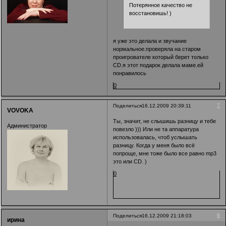
Потерянное качество не
восстановишь! )
я уже это делала и звучание
нормальное.проверяла на старом
проигрователе который берет только
CD.я этот подарок делала маме.ей
понравилось
0
7
Поделиться
16.12.2009 20:39:11
VOVOKA
Ты, значит, не слышишь разницу и тебе
Администратор
повезло ))) Или не та аппаратура
использовалась, чтоб услышать
разницу. Когда у меня было всё
попроще, мне тоже было все равно mp3
это или CD. )
0
8
Поделиться
16.12.2009 21:18:03
ирина