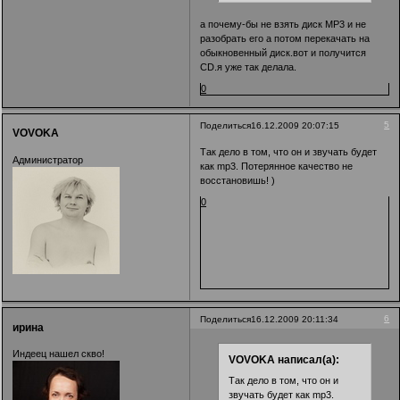
а почему-бы не взять диск МР3 и не
разобрать его а потом перекачать на
обыкновенный диск.вот и получится
CD.я уже так делала.
0
5
Поделиться
16.12.2009 20:07:15
VOVOKA
Так дело в том, что он и звучать будет
Администратор
как mp3. Потерянное качество не
восстановишь! )
0
6
Поделиться
16.12.2009 20:11:34
ирина
Индеец нашел скво!
VOVOKA написал(а):
Так дело в том, что он и
звучать будет как mp3.