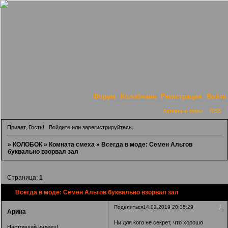
Форум
Колобчане
Регистрация
Войти
Активные темы
RSS
Привет, Гость!
Войдите
или
зарегистрируйтесь
.
»
КОЛОБОК
»
Комната смеха
»
Всегда в моде: Семен Альтов
буквально взорвал зал
Страница:
1
Всегда в моде: Семен Альтов буквально взорвал зал
1
Поделиться
14.02.2019 20:35:29
Арина
Ни для кого не секрет, что хорошо
Настоящий индеец!