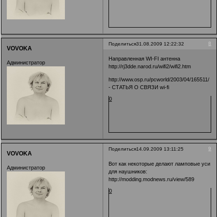
8
Поделиться
31.08.2009 12:22:32
VOVOKA
Направленная WI-FI антенна
Администратор
http://rj3dde.narod.ru/wifi2/wifi2.htm
http://www.osp.ru/pcworld/2003/04/165511/
- СТАТЬЯ О СВЯЗИ wi-fi
0
9
Поделиться
14.09.2009 13:11:25
VOVOKA
Вот как некоторые делают ламповые уси
Администратор
для наушников:
http://modding.modnews.ru/view/589
0