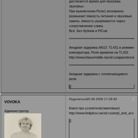
достигается время для прогрева
звуковых.
При выключении Реле1 мгновенно
размыкает ёмкость питания и звуковые
лампы, ёмкость разряжается через
сопротивление слива.
Всё. Без бубнов и PICов.
*******************************************************
Анодная задержка AN13: TL431 в режиме
компаратора. Реле времени на TL431
http://www.klausmobile.narod.ru/appnotes/an_
*******************************************************
Анодная задержка с отключающимся
реле
0
7
Поделиться
26.08.2009 17:29:40
VOVOKA
Книги про усилители(ламповые)
Администратор
http://www.fedjukov.narod.ru/ampl_and_acc.ht
0