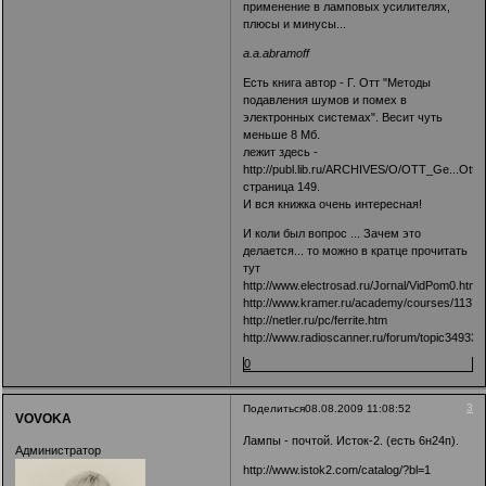
применение в ламповых усилителях,
плюсы и минусы...
a.a.abramoff
Есть книга автор - Г. Отт "Методы
подавления шумов и помех в
электронных системах". Весит чуть
меньше 8 Мб.
лежит здесь -
http://publ.lib.ru/ARCHIVES/O/OTT_Ge...Ott_
страница 149.
И вся книжка очень интересная!
И коли был вопрос ... Зачем это
делается... то можно в кратце прочитать
тут
http://www.electrosad.ru/Jornal/VidPom0.htm
http://www.kramer.ru/academy/courses/1137/
http://netler.ru/pc/ferrite.htm
http://www.radioscanner.ru/forum/topic34933.
0
3
Поделиться
08.08.2009 11:08:52
VOVOKA
Лампы - почтой. Исток-2. (есть 6н24п).
Администратор
http://www.istok2.com/catalog/?bl=1