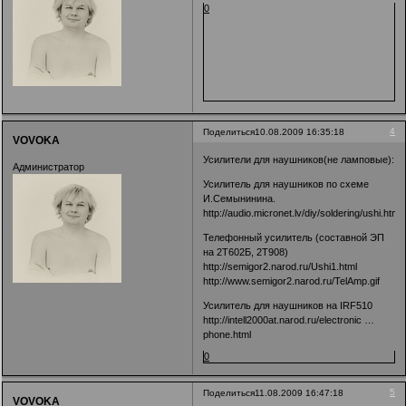
0
4
Поделиться
10.08.2009 16:35:18
VOVOKA
Усилители для наушников(не ламповые):
Администратор
Усилитель для наушников по схеме
И.Семынинина.
http://audio.micronet.lv/diy/soldering/ushi.html
Телефонный усилитель (составной ЭП
на 2Т602Б, 2Т908)
http://semigor2.narod.ru/Ushi1.html
http://www.semigor2.narod.ru/TelAmp.gif
Усилитель для наушников на IRF510
http://intell2000at.narod.ru/electronic …
phone.html
0
5
Поделиться
11.08.2009 16:47:18
VOVOKA