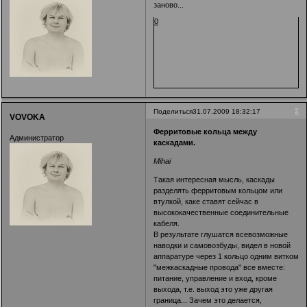
заново...
0
2
Поделиться
31.07.2009 18:32:17
VOVOKA
Ферритовые кольца между
Администратор
каскадами.
Mihai
Такая интересная мысль, каскады
разделять ферритовым кольцом или
втулкой, каке ставят сейчас в
высококачественные соединительные
кабеля.
В результате глушатся всевозможные
наводки и самовозбуды, видел в новой
аппаратуре через 1 кольцо одним витком
"межкаскадные провода" все вместе:
питание, управление и вход, кроме
выхода, т.е. выход это уже другая
граница... Зачем это делается,