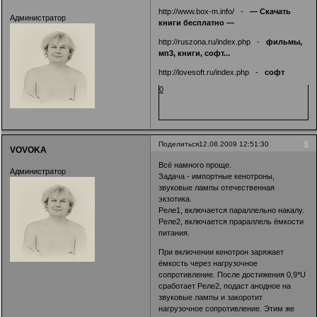
http://www.box-m.info/
-
— Скачать
Администратор
книги бесплатно —
http://ruszona.ru/index.php
-
фильмы,
мп3, книги, софт...
http://lovesoft.ru/index.php
-
софт
0
6
Поделиться
12.08.2009 12:51:30
VOVOKA
Всё намного проще.
Администратор
Задача - импортные кенотроны,
звуковые лампы отечественная
экзотика.
Реле1, включается параллельно накалу.
Реле2, включается прараллель ёмкости
питания.
При включении кенотрон заряжает
ёмкость через нагрузочное
сопротивление. После достижения 0,9*U
сработает Реле2, подаст анодное на
звуковые лампы и закоротит
нагрузочное сопротивление. Этим же