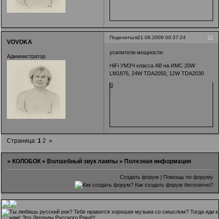
10
Поделиться
21.09.2009 00:37:24
VOVOKA
усилители мощности:
Администратор
HiFi УМЗЧ класса АВ на ИМС 20W
LM1875, 24W TDA2050, 12W TDA2030
0
Страница:
1
2
»
»
КОЛОБОК
»
Волшебный звук лампы
»
Полезная информация
Создать форум
|
Помощь по форуму