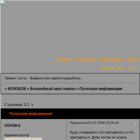
Форум
Колобчане
Регистрация
Войти
Активные темы
RSS
Привет, Гость!
Войдите
или
зарегистрируйтесь
.
»
КОЛОБОК
»
Волшебный звук лампы
»
Полезная информация
Страница:
1
2
»
Полезная информация
1
Поделиться
31.07.2009 18:29:40
VOVOKA
Буду складывать что пригодилось и что
Администратор
пригодиться. Дабы потом не искать