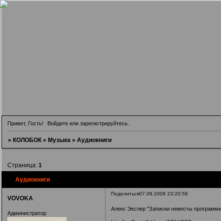
Привет, Гость!
Войдите
или
зарегистрируйтесь
.
»
КОЛОБОК
»
Музыка
»
Аудиокниги
Страница:
1
Аудиокниги
Поделиться
07.09.2009 23:20:58
VOVOKA
Алекс Экслер "Записки невесты программи
Администратор