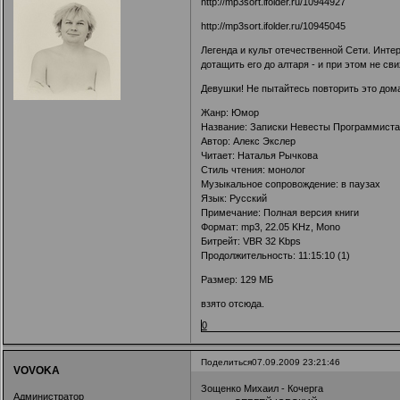
http://mp3sort.ifolder.ru/10944927
http://mp3sort.ifolder.ru/10945045
Легенда и культ отечественной Сети. Инте
дотащить его до алтаря - и при этом не св
Девушки! Не пытайтесь повторить это дом
Жанр: Юмор
Название: Записки Невесты Программиста
Автор: Алекс Экслер
Читает: Наталья Рычкова
Стиль чтения: монолог
Музыкальное сопровождение: в паузах
Язык: Русский
Примечание: Полная версия книги
Формат: mp3, 22.05 KHz, Mono
Битрейт: VBR 32 Kbps
Продолжительность: 11:15:10 (1)
Размер: 129 МБ
взято отсюда.
0
Поделиться
07.09.2009 23:21:46
VOVOKA
Зощенко Михаил - Кочерга
Администратор