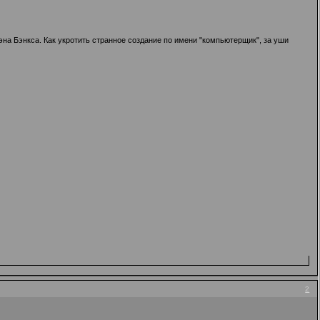
эна Бэнкса. Как укротить странное создание по имени "компьютерщик", за уши
2