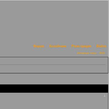
Форум
Колобчане
Регистрация
Войти
Активные темы
RSS
1