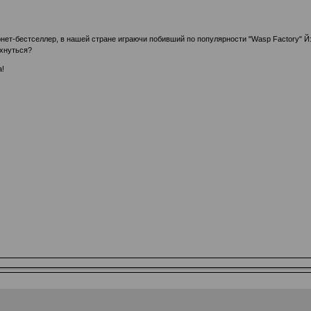
рнет-бестселлер, в нашей стране играючи побивший по популярности "Wasp Factory" Й
ихнуться?
а!