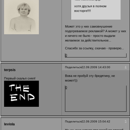
хотя друзья в полном
восторге!!!!
Может это у них самовнушение
подогреваемое рекламой? А может у них
и ничего не было - просто выдали
желаемое за действительное...
Спасибо за ссылку, скачаю - проверю...
0
4
Поделиться
22.09.2009 14:43:00
terpsis
Вова не пробуй эту бредятину, не
Первый скальп снял!
может!))
0
5
Поделиться
22.09.2009 15:04:42
leviola