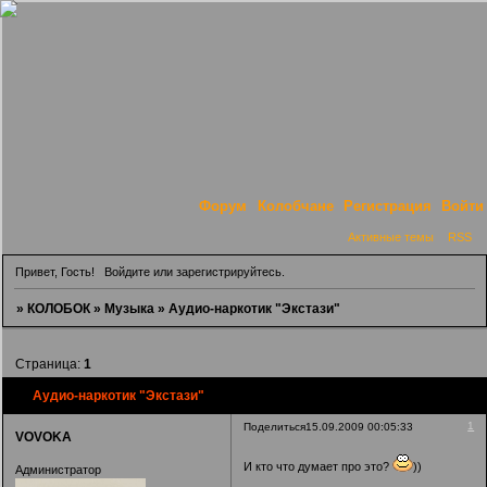
Форум
Колобчане
Регистрация
Войти
Активные темы
RSS
Привет, Гость!
Войдите
или
зарегистрируйтесь
.
»
КОЛОБОК
»
Музыка
»
Аудио-наркотик "Экстази"
Страница:
1
Аудио-наркотик "Экстази"
1
Поделиться
15.09.2009 00:05:33
VOVOKA
И кто что думает про это?
))
Администратор