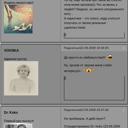
Ну-ну, еще читала про такой же способ
Индеец нашел скво!
получения оргазма))) Что за жизнь у
людёв!? Бедные, ну ничего натурального
нету...
А наркотики - это плохо, надо учиться
получать от жизни реальные
удовольствия)
0
6
Поделиться
22.09.2009 18:36:05
VOVOKA
Да просто из любопытства!!!
Администратор
Ну, оргазм от звуков меня слабо
интересует...
0
7
Поделиться
23.09.2009 20:47:48
Dr. Koks
Не пробовала. А действует?
Первый раз пыхнул!
Отредактировано Dr. Koks (23.09.2009