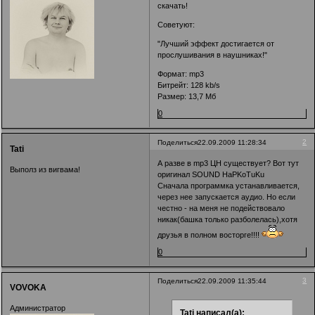
скачать!
Советуют:
"Лучший эффект достигается от
прослушивания в наушниках!"
Формат: mp3
Битрейт: 128 kb/s
Размер: 13,7 Мб
0
2
Поделиться
22.09.2009 11:28:34
Tati
А разве в mp3 ЦН существует? Вот тут
Выполз из вигвама!
оригинал
SOUND HaPKoTuKu
Сначала программка устанавливается,
через нее запускается аудио. Но если
честно - на меня не подействовало
никак(башка только разболелась),хотя
друзья в полном восторге!!!!
0
3
Поделиться
22.09.2009 11:35:44
VOVOKA
Администратор
Tati написал(а):