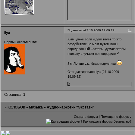
10
Поделиться
27.10.2009 19:09:29
Ilya
Хмм, даже если и действует то это
Первый скальп снял!
воздействие на мозг путём волн
определённый частоты, думаю чтобы
психику случаем не повредило =\
ЗЫ Лучше уж лёгкие наркотики
Отредактировано Ilya (27.10.2009
19:09:52)
0
Страница:
1
»
КОЛОБОК
»
Музыка
»
Аудио-наркотик "Экстази"
Создать форум
|
Помощь по форуму