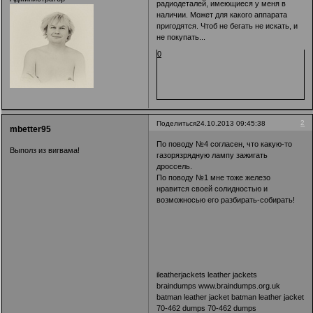
радиодеталей, имеющиеся у меня в
наличии. Может для какого аппарата
пригодятся. Чтоб не бегать не искать, и
не покупать...
0
2
Поделиться
24.10.2013 09:45:38
mbetter95
По поводу №4 согласен, что какую-то
Выполз из вигвама!
газорязрядную лампу зажигать
дроссель.
По поводу №1 мне тоже железо
нравится своей солидностью и
возможносью его разбирать-собирать!
ileatherjackets
leather jackets
braindumps
www.braindumps.org.uk
batman leather jacket
batman leather jacket
70-462 dumps
70-462 dumps