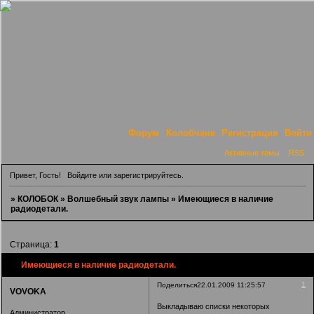
Форум
Колобчане
Регистрация
Войти
Активные темы
RSS
Привет, Гость!
Войдите
или
зарегистрируйтесь
.
»
КОЛОБОК
»
Волшебный звук лампы
»
Имеющиеся в наличие
радиодетали.
Страница:
1
Имеющиеся в наличие радиодетали.
1
Поделиться
22.01.2009 11:25:57
VOVOKA
Выкладываю списки некоторых
Администратор