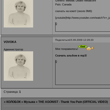
Género: Melodic Death/ Metalcore
País: Canada
скачать на комп!
(около 9Мб)
[youtube]http://www.youtube.com/watch?v=_j
0
Поделиться
15.09.2009 12:28:20
VOVOKA
Мне понравилось!
Администратор
Скачать альбом в mp3!
0
Страница:
1
»
КОЛОБОК
»
Музыка
»
THE AGONIST - Thank You Pain (OFFICIAL VIDEO)