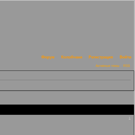
Форум
Колобчане
Регистрация
Войти
Активные темы
RSS
1