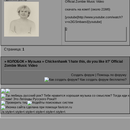
Official Zombie Music Video
скачать на комп! (около 21Мб)
[youtube]http://www.youtube.com/watch?
v=x2iGSmbaesI[/youtube]
0
Страница:
1
»
КОЛОБОК
»
Музыка
»
Chickenhawk 'I hate this, do you like it?' Official
Zombie Music Video
Создать форум
|
Помощь по форуму
.
/a style=\ style=\ style=\ style=\ style=\ style=\