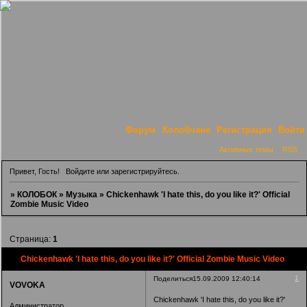
Форум
Колобчане
Регистрация
Войти
Активные темы
RSS
Привет, Гость!
Войдите
или
зарегистрируйтесь
.
»
КОЛОБОК
»
Музыка
»
Chickenhawk 'I hate this, do you like it?' Official
Zombie Music Video
Страница:
1
Chickenhawk 'I hate this, do you like it?' Official Zombie Music Video
1
Поделиться
15.09.2009 12:40:14
VOVOKA
Chickenhawk 'I hate this, do you like it?'
Администратор