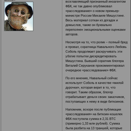
возглавляющий признанный иноагентом
ФБК, не так давно опубликовал
«расследование» о новом премьер-
министре России Михаиле Мишустине.
Весь материал соткан из догадок и
домыслов, также он буквально
переполнен эмоциональными оценками
авторов.
Несмотря на то, что ролик – полный бред
и провал, соратница Навального Любовь
Соболь продолжает раскручивать эти
убогие попытки дискредитировать
Мишустина. Бывший соратник блогера
Виталий Серуканов прокомментировал
очередное «расследование» ФБК.
По его мнению, Навальный сейчас
использует Соболь в качестве «милой
дурочки», которая верит в то, что
говорит. Таким образом, блогер
отрабатывает деньги своих заказчиков,
поступающих к нему в виде биткоинов.
Напомним, вскоре после публикации
«расследования» на биткоин-кошелек
ФБК поступила сумма в 2,31 BTC
(примерно 1,33 млн рублей). Сумма
была разбита на 13 траншей, которые