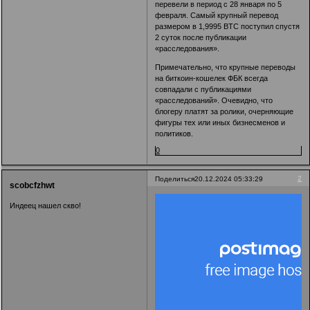
перевели в период с 28 января по 5
февраля. Самый крупный перевод
размером в 1,9995 BTC поступил спустя
2 суток после публикации
«расследования».
Примечательно, что крупные переводы
на биткоин-кошелек ФБК всегда
совпадали с публикациями
«расследований». Очевидно, что
блогеру платят за ролики, очерняющие
фигуры тех или иных бизнесменов и
политиков.
0
2
Поделиться
20.12.2024 05:33:29
scobcfzhwt
Индеец нашел скво!