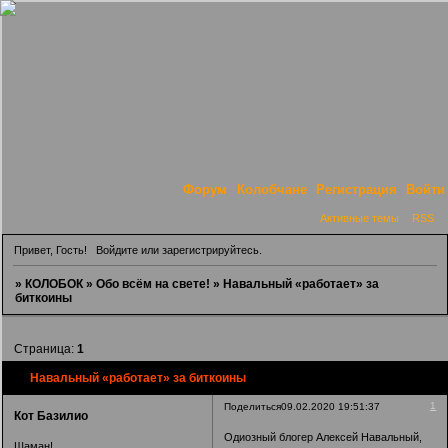
Форум
Колобчане
Регистрация
Войти
Активные темы
RSS
Привет, Гость!
Войдите
или
зарегистрируйтесь
.
»
КОЛОБОК
»
Обо всём на свете!
»
Навальный «работает» за
биткоины
Страница:
1
Навальный «работает» за биткоины
1
Поделиться
09.02.2020 19:51:37
Кот Базилио
Одиозный блогер Алексей Навальный,
Шаман!