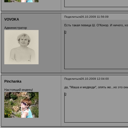
Поделиться
26.10.2009 11:56:09
VOVOKA
Есть такая певица Ш. О'Конор. И ничего, хо
Администратор
0
Поделиться
26.10.2009 12:04:00
Pinchanka
да, "Маша и медведи", опять же...но это он
Настоящий индеец!
0