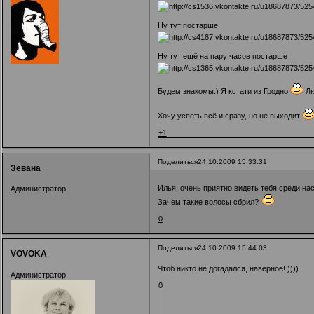
Ну тут постарше
Ну тут ещё на пару часов постарше
Будем знакомы:) Я кстати из Гродно
Лю
Хочу успеть всё и сразу, но не выходит
+1
Поделиться
24.10.2009 15:33:31
Зевана
Илья, очень приятно видеть тебя среди на
Администратор
Зачем такие волосы сбрил?
0
Поделиться
24.10.2009 15:44:03
VOVOKA
Чтоб никто не догадался, наверное! ))))
Администратор
0