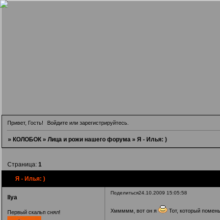
Привет, Гость!
Войдите
или
зарегистрируйтесь
.
»
КОЛОБОК
»
Лица и рожи нашего форума
»
Я - Илья: )
Страница:
1
Я - Илья: )
Поделиться
24.10.2009 15:05:58
Ilya
Хммммм, вот он я
Тот, который поме
Первый скальп снял!