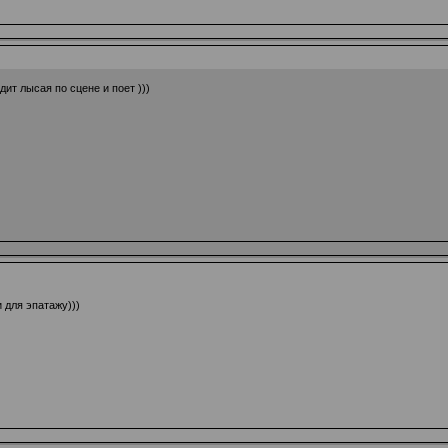
дит лысая по сцене и поет )))
и для эпатажу)))