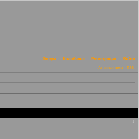
Форум
Колобчане
Регистрация
Войти
Активные темы
RSS
1