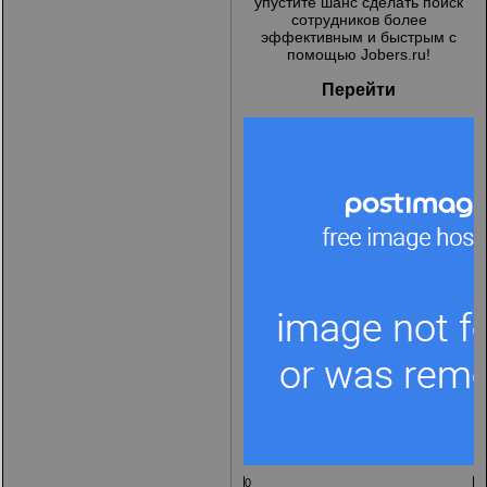
упустите шанс сделать поиск
сотрудников более
эффективным и быстрым с
помощью Jobers.ru!
Перейти
0