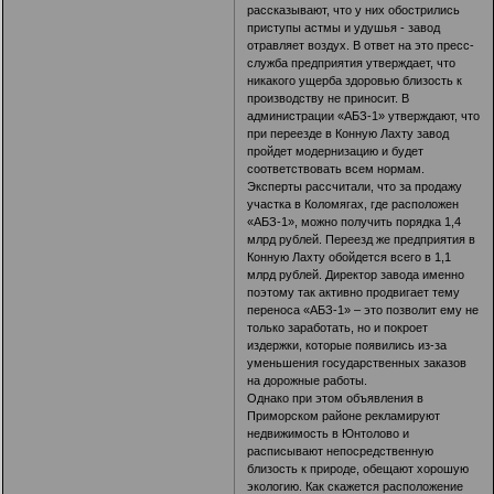
рассказывают, что у них обострились
приступы астмы и удушья - завод
отравляет воздух. В ответ на это пресс-
служба предприятия утверждает, что
никакого ущерба здоровью близость к
производству не приносит. В
администрации «АБЗ-1» утверждают, что
при переезде в Конную Лахту завод
пройдет модернизацию и будет
соответствовать всем нормам.
Эксперты рассчитали, что за продажу
участка в Коломягах, где расположен
«АБЗ-1», можно получить порядка 1,4
млрд рублей. Переезд же предприятия в
Конную Лахту обойдется всего в 1,1
млрд рублей. Директор завода именно
поэтому так активно продвигает тему
переноса «АБЗ-1» – это позволит ему не
только заработать, но и покроет
издержки, которые появились из-за
уменьшения государственных заказов
на дорожные работы.
Однако при этом объявления в
Приморском районе рекламируют
недвижимость в Юнтолово и
расписывают непосредственную
близость к природе, обещают хорошую
экологию. Как скажется расположение