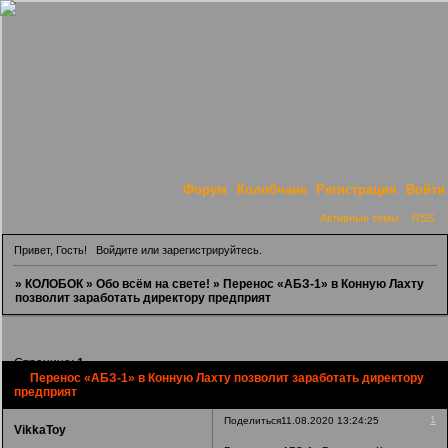
Форум
Колобчане
Регистрация
Войти
Активные темы
RSS
Привет, Гость!
Войдите
или
зарегистрируйтесь
.
»
КОЛОБОК
»
Обо всём на свете!
»
Перенос «АБЗ-1» в Конную Лахту
позволит заработать директору предприят
Страница:
1
Перенос «АБЗ-1» в Конную Лахту позволит заработать директору
предприят
1
Поделиться
11.08.2020 13:24:25
VikkaToy