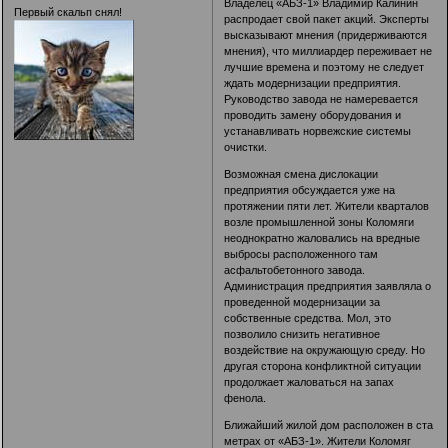
Владелец «АБЗ-1» Владимир Калинин
Первый скальп снял!
распродает свой пакет акций. Эксперты
высказывают мнения (придерживаются
мнения), что миллиардер переживает не
лучшие времена и поэтому не следует
ждать модернизации предприятия.
Руководство завода не намеревается
проводить замену оборудования и
устанавливать норвежские системы
очистки.
Возможная смена дислокации
предприятия обсуждается уже на
протяжении пяти лет. Жители кварталов
возле промышленной зоны Коломяги
неоднократно жаловались на вредные
выбросы расположенного там
асфальтобетонного завода.
Администрация предприятия заявляла о
проведенной модернизации за
собственные средства. Мол, это
позволило снизить негативное
воздействие на окружающую среду. Но
другая сторона конфликтной ситуации
продолжает жаловаться на запах
фенола.
Ближайший жилой дом расположен в ста
метрах от «АБЗ-1». Жители Коломяг