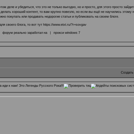
ом деле и убедиться, что это не только выгодно, но и просто, для этого просто зайди
 делать хороший контент, то вам крупно повезло, но если вы ещё не научились этому 
ожно покупать или продавать недорогие статьи и публиковать на своем блоге.
для своего блога, то вот тут
https://www.etxt.ru/?r=sovgav
|
форум реально заработал на
|
прокси windows 7
Создать