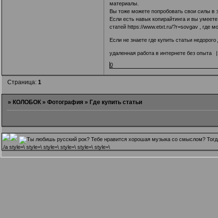
материалы.
Вы тоже можете попробовать свои силы в эт
Если есть навык копирайтинга и вы умеете
статей
https://www.etxt.ru/?r=sovgav
, где м
Если не знаете где купить статьи недорого 
удаленная работа в интернете без опыта
0
Страница:
1
»
КОЛОБОК
»
Фотография
»
Где купить статьи
.
/a style=\ style=\ style=\ style=\ style=\ style=\