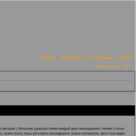
Форум
Колобчане
Регистрация
Войти
Активные темы
RSS
1
ство авторов с большим удовольствием каждый день выкладывают свежие статьи,
кса, нужно всего лишь регулярно выкладывать новые материалы, фото или видео