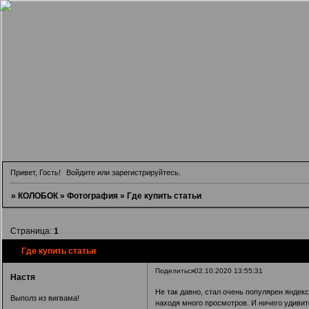
Привет, Гость!
Войдите
или
зарегистрируйтесь
.
»
КОЛОБОК
»
Фотография
»
Где купить статьи
Страница:
1
Где купить статьи
Поделиться
02.10.2020 13:55:31
Настя
Не так давно, стал очень популярен яндек
Выполз из вигвама!
находя много просмотров. И ничего удивит