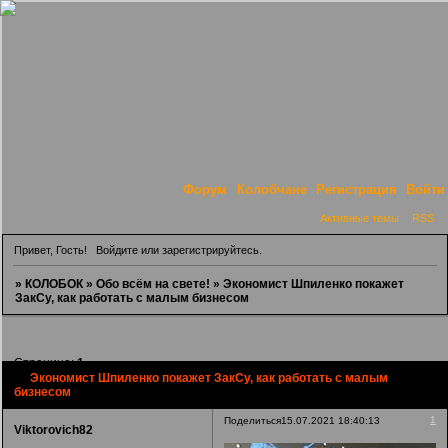
Форум
Колобчане
Регистрация
Войти
Активные темы
RSS
Привет, Гость!
Войдите
или
зарегистрируйтесь
.
»
КОЛОБОК
»
Обо всём на свете!
»
Экономист Шпиленко покажет
ЗакСу, как работать с малым бизнесом
Страница:
1
Экономист Шпиленко покажет ЗакСу, как работать с малым
бизнесом
1
Поделиться
15.07.2021 18:40:13
Viktorovich82