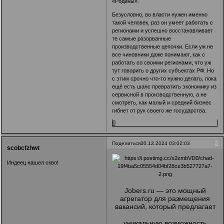
«Родины».
Безусловно, во власти нужен именно
такой человек, раз он умеет работать с
регионами и успешно восстанавливает
те самые разорванные
производственные цепочки. Если уж не
все чиновники даже понимают, как с
работать со своими регионами, что уж
тут говорить о других субъектах РФ. Но
с этим срочно что-то нужно делать, пока
ещё есть шанс превратить экономику из
сервисной в производственную, а не
смотреть, как малый и средний бизнес
гибнет от рук своего же государства.
0
2
Поделиться
20.12.2024 03:02:03
scobcfzhwt
Индеец нашел скво!
Jobers.ru
— это мощный
агрегатор для размещения
вакансий, который предлагает
уникальную возможность