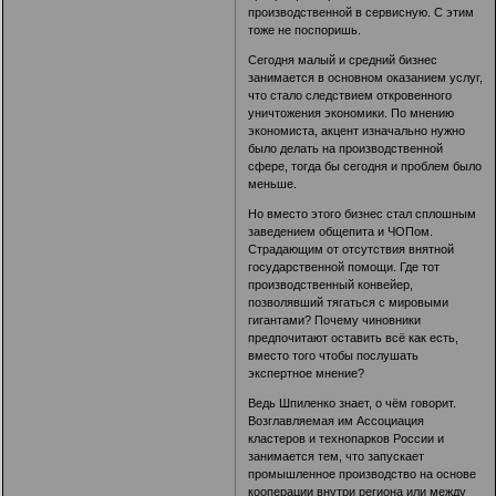
производственной в сервисную. С этим
тоже не поспоришь.
Сегодня малый и средний бизнес
занимается в основном оказанием услуг,
что стало следствием откровенного
уничтожения экономики. По мнению
экономиста, акцент изначально нужно
было делать на производственной
сфере, тогда бы сегодня и проблем было
меньше.
Но вместо этого бизнес стал сплошным
заведением общепита и ЧОПом.
Страдающим от отсутствия внятной
государственной помощи. Где тот
производственный конвейер,
позволявший тягаться с мировыми
гигантами? Почему чиновники
предпочитают оставить всё как есть,
вместо того чтобы послушать
экспертное мнение?
Ведь Шпиленко знает, о чём говорит.
Возглавляемая им Ассоциация
кластеров и технопарков России и
занимается тем, что запускает
промышленное производство на основе
кооперации внутри региона или между