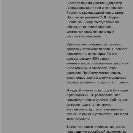
В беседе принял участие и директор
Ассоциации кластеров и технопарков
России, международный консультант
Программы развития ООН Андрей
Шпиленко. В ходе выступления он
обозначил основной перечень
системных проблем, присущих
российской экономике.
Одной из них он назвал застарелую
проблему зависимости промышленного
производства от импорта. По его
словам, сегодня 80% сырья,
комплектующих и материалов завозится
из-за границы, а это более 3 трлн
долларов. Проблему можно решить,
если предоставить малому и среднему
бизнесу возможность занять этот рынок.
И ведь Шпиленко прав. Ещё в 90-х годах
с распадом СССР разорвались все
производственные цепочки. Сейчас, как
он верно подметил, их можно
восстановить, пустив отечественный
бизнес на рынок с установкой, что и для
кого выпускать.
Также в качестве проблемы он назвал
превращение российской экономики из