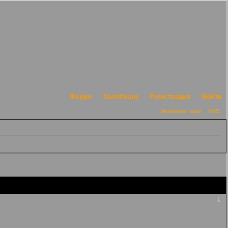
Форум
Колобчане
Регистрация
Войти
Активные темы
RSS
1