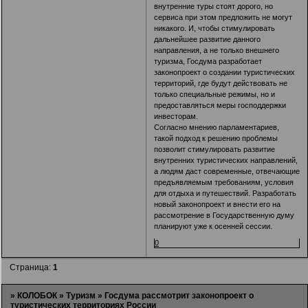
внутренние туры стоят дорого, но
сервиса при этом предложить не могут
никакого. И, чтобы стимулировать
дальнейшее развитие данного
направления, а не только внешнего
туризма, Госдума разработает
законопроект о создании туристических
территорий, где будут действовать не
только специальные режимы, но и
предоставляться меры господдержки
инвесторам.
Согласно мнению парламентариев,
такой подход к решению проблемы
позволит стимулировать развитие
внутренних туристических направлений,
а людям даст современные, отвечающие
предъявляемым требованиям, условия
для отдыха и путешествий. Разработать
новый законопроект и внести его на
рассмотрение в Государственную думу
планируют уже к осенней сессии.
0
Страница:
1
»
КОЛОБОК
»
Туризм
»
Госдума рассмотрит законопроект о
туристических территориях России