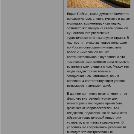
Борис Пайкин, глава думского Комитета
по физкультуре, спорту, туризму и делам
молодежи, комментируя ситуацию,
заявляет, что пандемия стала причиной
существенного увеличения
туристического потока внутри страны. В
частности, только за первое полугодие
по России совершили путешествие
более 25 миллионов наших
соотечественников. Обусловлено это
теми красотами, которые вряд ли можно
встретить где-то еще в мире. Между тем,
люди нуждаются не только в
эмоциональном «питании», но и в
сервисе на соответствующем уровне, –
резюмирует парламентарий.
В данном контексте стоит отметить тот
факт, что внутренний туризм для
инвесторов в последнее время был
фактически непривлекателен. Как
следствие, подавляющее большинство
объектов туристической индустрии
устарели, а то и вовсе разрушены. В
условиях же современной реальности
выходит, что востребованные