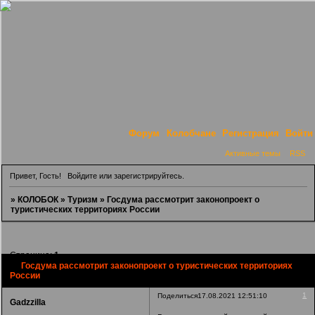
Форум
Колобчане
Регистрация
Войти
Активные темы
RSS
Привет, Гость!
Войдите
или
зарегистрируйтесь
.
»
КОЛОБОК
»
Туризм
»
Госдума рассмотрит законопроект о
туристических территориях России
Страница:
1
Госдума рассмотрит законопроект о туристических территориях
России
1
Поделиться
17.08.2021 12:51:10
Gadzzilla