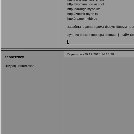
http://womans.forum.cool
http://faranga.mybb.kz
http://zmurik.mybb.ru
http://razno.mybb.by
заработать деньги дома форум форум по з
лучшие прокси сервера россии
|
займ хо
0
Поделиться
20.12.2024 14:18:38
scobcfzhwt
Индеец нашел скво!