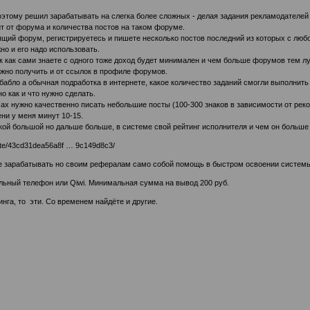
поэтому решил зарабатывать на слегка более сложных - делая задания рекламодателе
ит от форума и количества постов на таком форуме.
ящий форум, регистрируетесь и пишете несколько постов последний из которых с люб
но и его надо использовать.
 как сами знаете с одного тоже доход будет минимален и чем больше форумов тем лу
жно получить и от ссылок в профиле форумов.
а бабло а обычная подработка в интернете, какое количество заданий смогли выполнит
о как и что нужно сделать.
мах нужно качественно писать небольшие посты (100-300 знаков в зависимости от рек
ни у меня минут 10-15.
кой большой но дальше больше, в системе свой рейтинг исполнителя и чем он больше
nvite/43cd31dea56a8f … 9c149d8c3/
е зарабатывать но своим рефералам само собой помощь в быстром освоении системы 
ьный телефон или Qiwi. Минимальная сумма на вывод 200 руб.
нга, то эти. Со временем найдёте и другие.