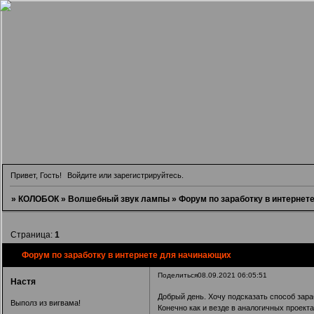
Привет, Гость!
Войдите
или
зарегистрируйтесь
.
»
КОЛОБОК
»
Волшебный звук лампы
»
Форум по заработку в интернет
Страница:
1
Форум по заработку в интернете для начинающих
Поделиться
08.09.2021 06:05:51
Настя
Добрый день. Хочу подсказать способ зараб
Выполз из вигвама!
Конечно как и везде в аналогичных проекта