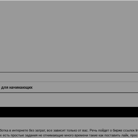
е для начинающих
отка в интернете без затрат, все зависит только от вас. Речь пойдет о бирже ссылок
х есть простые задания не отнимающие много времени такие как поставить лайк, просм