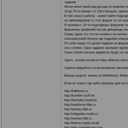
задание.
Лично меня такой вид дохода не привлек 
19 до 75 но бывает от 100 и больше, завис
В чём смысл работы - нужно найти подход
не заблокировали то этот форум то что нуж
Я начинал с 10-ти подходящих форумов так
форумных профилей так как дивиденды мо
Скажу сразу что это не халява и не кнопк
пользователей Линкум где подробно описан
По себе скажу что делая задания на фору
уж и сложно. Одно задание занимает време
Само собой сначала заработок будет не та
Здесь ссылка на linkum
https://linkum.ru/i
Зарегистрируйтесь если возникнет желани
Вывод средств можно на WebMoney, Мобил
Если не знаете где найти форумы для пости
http://fulltheme.ru
http://komfort.rusff.me
http://barsetka.mybb.by
http://mskforum.8bb.ru
http://womka.6bb.ru
http://chippolino.mybb.ru
http://woman.0bb.ru
http://interes.mybb.social
http://girls.maminforum.com