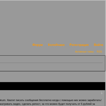
Форум
Колобчане
Регистрация
Войти
Активные темы
RSS
1
 linkum. Хватит писать сообщения бесплатно когда с помощью них можно заработать!
атривать видео, сделать репост, за что можно будет получать от 5 рублей за