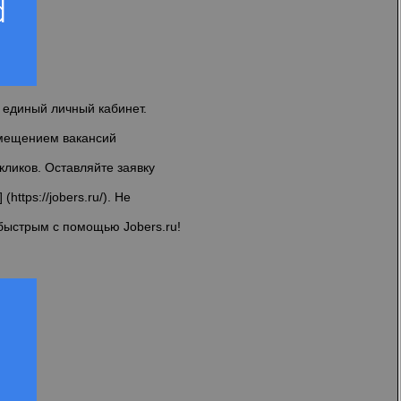
я единый личный кабинет.
змещением вакансий
кликов. Оставляйте заявку
 (
https://jobers.ru/
). Не
быстрым с помощью Jobers.ru!