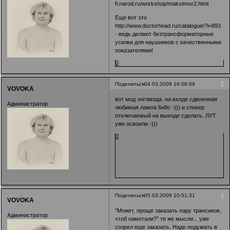
fi.narod.ru/workshop/maksimov2.html
Еще вот это
http://www.doctorhead.ru/catalogue/?i=893
- ведь делают безтрансформаторные
усилки для наушников с качественными
показателями!
0
2
Поделиться
04.03.2009 16:06:09
VOVOKA
вот мод энглмода. на входе сдвоенная
Администратор
любимая лампа 6н8с -))) и спикер
отключаемый на выходе сделать. ЛУТ
уже освоили -)))
0
3
Поделиться
05.03.2009 10:51:31
VOVOKA
"Может, проще заказать пару трансиков,
Администратор
чтоб намотали?" те же мысли... уже
созрел еще заказать. Надо подумать в