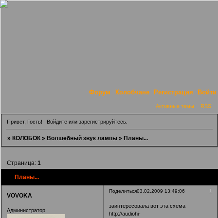
Форум
Колобчане
Регистрация
Войти
Активные темы
RSS
Привет, Гость!
Войдите
или
зарегистрируйтесь
.
»
КОЛОБОК
»
Волшебный звук лампы
»
Планы...
Страница:
1
Планы...
1
Поделиться
03.02.2009 13:49:06
VOVOKA
заинтересовала вот эта схема
Администратор
http://audiohi-