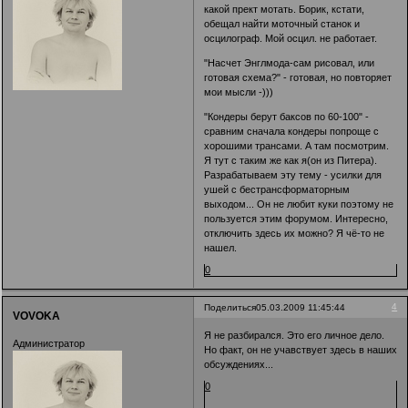
какой прект мотать. Борик, кстати,
обещал найти моточный станок и
осцилограф. Мой осцил. не работает.
"Насчет Энглмода-сам рисовал, или
готовая схема?" - готовая, но повторяет
мои мысли -)))
"Кондеры берут баксов по 60-100" -
сравним сначала кондеры попроще с
хорошими трансами. А там посмотрим.
Я тут с таким же как я(он из Питера).
Разрабатываем эту тему - усилки для
ушей с бестрансформаторным
выходом... Он не любит куки поэтому не
пользуется этим форумом. Интересно,
отключить здесь их можно? Я чё-то не
нашел.
0
4
Поделиться
05.03.2009 11:45:44
VOVOKA
Я не разбирался. Это его личное дело.
Администратор
Но факт, он не учавствует здесь в наших
обсуждениях...
0