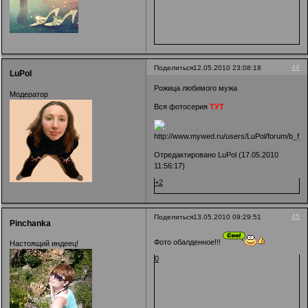
44
Поделиться
12.05.2010 23:08:18
LuPol
Рожица любимого мужа
Модератор
Вся фотосерия
ТУТ
Отредактировано LuPol (17.05.2010
11:56:17)
+2
45
Поделиться
13.05.2010 09:29:51
Pinchanka
Фото обалденное!!!
Настоящий индеец!
0