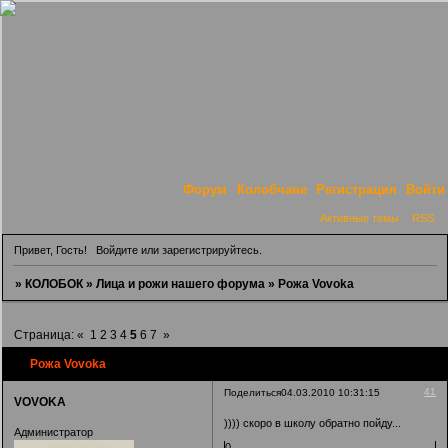
Форум
Колобчане
Регистрация
Войти
Активные темы
RSS
Привет, Гость!
Войдите
или
зарегистрируйтесь
.
»
КОЛОБОК
»
Лица и рожи нашего форума
»
Рожа Vovoka
Страница:
«
1
2
3
4
5
6
7
»
Рожа Vovoka
41
Поделиться
04.03.2010 10:31:15
VOVOKA
)))) скоро в школу обратно пойду...
Администратор
0