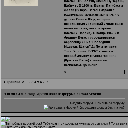
племён Яки, Апачи, Шошоны, Чероки,
Шайены. В 1960 гг. Братья Пэт (бас) и
Лолли (гитара) Вегасы играли с
различными музыкантами в т.ч. и с
дуэтом Сони и Шер, который
использовал индейский имидж (Шер
имеет часть индейской крови
племени Чероки). В конце 1960-х к
братьям Вегас присоединились
барабанщик Пит "Последний
Медведь-Шатун" ДиПо и гитарист
Тони Беллами. В 1970 г. вышел
первый альбом группы Redbone
(Красная Кость) с таким же
названием. До 1978 г.
0
Страница:
«
1
2
3
4
5
6
7
»
»
КОЛОБОК
»
Лица и рожи нашего форума
»
Рожа Vovoka
Создать форум
|
Помощь по форуму