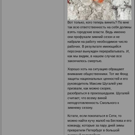
Вот только, кого теперь винить? По мне
так всю ответственность на себя должны
взять городские власти. Ведь именно
они профукали зимний сезон и не
набрали на работу необходимое число
рабочих. В результате имеющийся
персонал вынужден перерабатывать. И,
как мы видим, в нашем случае все
закончилось смертью.
Хорошо хоть на ситуацию обращают
внимание общественники. Тот же Фонд
защиты национальных ценностей и его
руководитель Максим Шугалей уже
призвали, как можно скорее,
разобраться в произошедшем. Шугалей
считает, что всему виной
неподготовленность Смольного к
зимнему сезону.
Кстати, если покопаться в Сети, то
можно найти кучу жалоб на Беглова и его
команду, которые за пару дней зимы
превратили Петербург в большой
снежный муравейник.