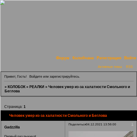
Форум
Колобчане
Регистрация
Войти
Активные темы
RSS
Привет, Гость!
Войдите
или
зарегистрируйтесь
.
»
КОЛОБОК
»
РЕАЛКИ
»
Человек умер из-за халатности Смольного и
Беглова
Страница:
1
Человек умер из-за халатности Смольного и Беглова
1
Поделиться
04.12.2021 13:56:00
Gadzzilla
Первый раз пыхнул!