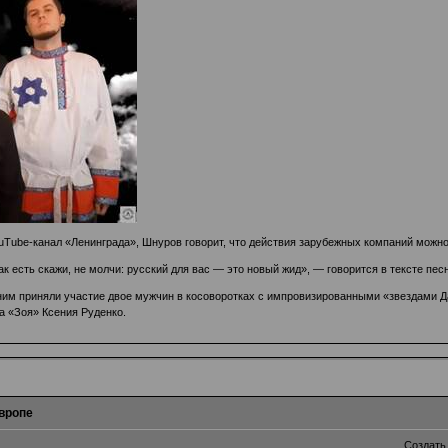
ouTube-канал «Ленинграда», Шнуров говорит, что действия зарубежных компаний можн
ак есть скажи, не молчи: русский для вас — это новый жид», — говорится в тексте песн
 ним приняли участие двое мужчин в косоворотках с импровизированными «звездами Д
а «Зоя» Ксения Руденко.
вропе
Создать