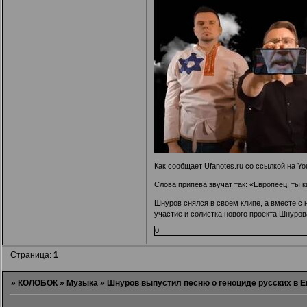
Как сообщает Ufanotes.ru со ссылкой на Y
Слова припева звучат так: «Европеец, ты к
Шнуров снялся в своем клипе, а вместе с
участие и солистка нового проекта Шнуров
0
Страница:
1
»
КОЛОБОК
»
Музыка
»
Шнуров выпустил песню о геноциде русских в Е