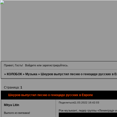
Привет, Гость!
Войдите
или
зарегистрируйтесь
.
»
КОЛОБОК
»
Музыка
»
Шнуров выпустил песню о геноциде русских в Е
Страница:
1
Шнуров выпустил песню о геноциде русских в Европе
Поделиться
11.03.2022 16:42:03
Mitya Litin
Рок-музыкант, лидер группы «Ленинград» 
Выполз из вигвама!