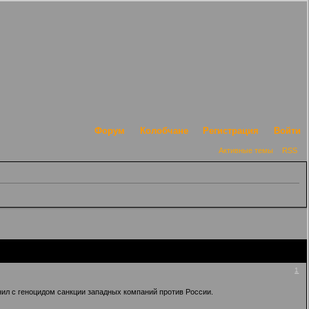
Форум
Колобчане
Регистрация
Войти
Активные темы
RSS
1
нил с геноцидом санкции западных компаний против России.