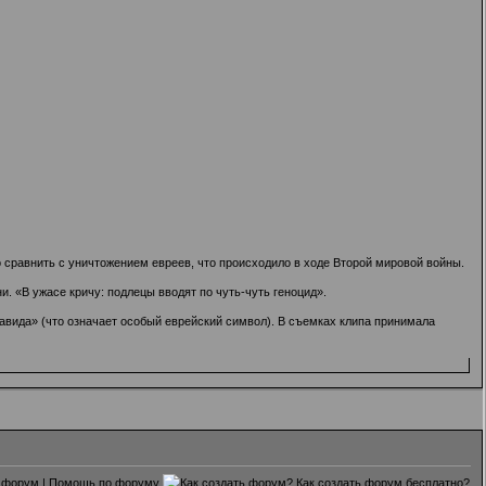
о сравнить с уничтожением евреев, что происходило в ходе Второй мировой войны.
и. «В ужасе кричу: подлецы вводят по чуть-чуть геноцид».
авида» (что означает особый еврейский символ). В съемках клипа принимала
 форум
|
Помощь по форуму