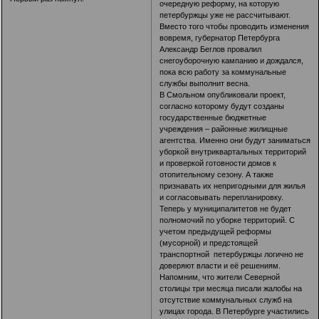
очередную реформу, на которую
петербуржцы уже не рассчитывают.
Вместо того чтобы проводить изменения
вовремя, губернатор Петербурга
Александр Беглов провалил
снегоуборочную кампанию и дождался,
пока всю работу за коммунальные
службы выполнит весна.
В Смольном опубликовали проект,
согласно которому будут созданы
государственные бюджетные
учреждения – районные жилищные
агентства. Именно они будут заниматься
уборкой внутриквартальных территорий
и проверкой готовности домов к
отопительному сезону. А также
признавать их непригодными для жилья
и согласовывать перепланировку.
Теперь у муниципалитетов не будет
полномочий по уборке территорий. С
учетом предыдущей реформы
(мусорной) и предстоящей
транспортной петербуржцы логично не
доверяют власти и её решениям.
Напомним, что жители Северной
столицы три месяца писали жалобы на
отсутствие коммунальных служб на
улицах города. В Петербурге участились