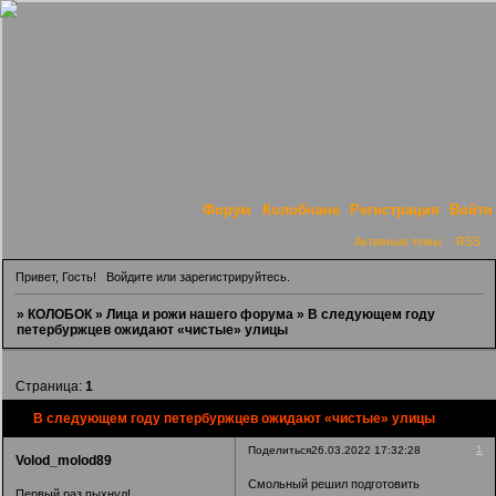
Форум
Колобчане
Регистрация
Войти
Активные темы
RSS
Привет, Гость!
Войдите
или
зарегистрируйтесь
.
»
КОЛОБОК
»
Лица и рожи нашего форума
»
В следующем году
петербуржцев ожидают «чистые» улицы
Страница:
1
В следующем году петербуржцев ожидают «чистые» улицы
1
Поделиться
26.03.2022 17:32:28
Volod_molod89
Смольный решил подготовить
Первый раз пыхнул!