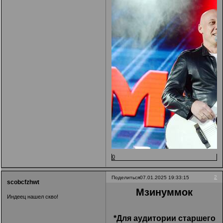
0
2
Поделиться
07.01.2025 19:33:15
scobcfzhwt
Мзинуммок
Индеец нашел скво!
*Для аудитории старшего