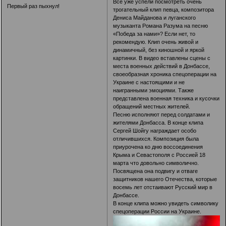
Все уже успели посмотреть очень
Первый раз пыхнул!
трогательный клип певца, композитора
Дениса Майданова и луганского
музыканта Романа Разума на песню
«Победа за нами»? Если нет, то
рекомендую. Клип очень живой и
динамичный, без киношной и яркой
картинки. В видео вставлены сцены с
места военных действий в Донбассе,
своеобразная хроника спецоперации на
Украине с настоящими и не
наигранными эмоциями. Также
представлена военная техника и кусочки
обращений местных жителей.
Песню исполняют перед солдатами и
жителями Донбасса. В конце клипа
Сергей Шойгу награждает особо
отличившихся. Композиция была
приурочена ко дню воссоединения
Крыма и Севастополя с Россией 18
марта что довольно символично.
Посвящена она подвигу и отваге
защитников нашего Отечества, которые
восемь лет отстаивают Русский мир в
Донбассе.
В конце клипа можно увидеть символику
спецоперации России на Украине.