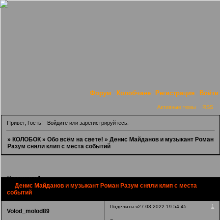
Форум
Колобчане
Регистрация
Войти
Активные темы
RSS
Привет, Гость!
Войдите
или
зарегистрируйтесь
.
»
КОЛОБОК
»
Обо всём на свете!
»
Денис Майданов и музыкант Роман
Разум сняли клип с места событий
Страница:
1
Денис Майданов и музыкант Роман Разум сняли клип с места
событий
1
Поделиться
27.03.2022 19:54:45
Volod_molod89