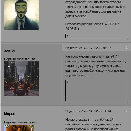
отпраздновать защиту моего второго
диплома о высшем образовании, нужно
заказать вкусной еды с доставкой на
дом в Москве.
Отредактировано Коста (14.07.2022
20:05:51)
0
2
Поделиться
14.07.2022 20:09:27
зерток
Какую кухню вы предпочитаете? Я
Первый скальп снял!
например поклонник итальянской кухни,
часто подьзуюсь услугами доставка
еды ресторана Contrasto, у них повара
вкусно готовят.
0
3
Поделиться
14.07.2022 20:12:14
Мирон
Не могу сказать, что я большой
Первый скальп снял!
поклонник японской кухни, но суши и
роллы люблю, мне нравится как их