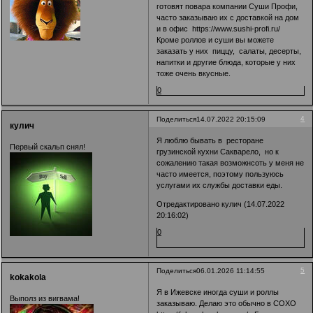
готовят повара компании Суши Профи,
часто заказываю их с доставкой на дом
и в офис
https://www.sushi-profi.ru/
Кроме роллов и суши вы можете
заказать у них пиццу, салаты, десерты,
напитки и другие блюда, которые у них
тоже очень вкусные.
0
4
Поделиться
14.07.2022 20:15:09
кулич
Я люблю бывать в ресторане
Первый скальп снял!
грузинской кухни Сакварело, но к
сожалению такая возможнсоть у меня не
часто имеется, поэтому пользуюсь
услугами их службы доставки еды.
Отредактировано кулич (14.07.2022
20:16:02)
0
5
Поделиться
06.01.2026 11:14:55
kokakola
Я в Ижевске иногда суши и роллы
Выполз из вигвама!
заказываю. Делаю это обычно в СОХО