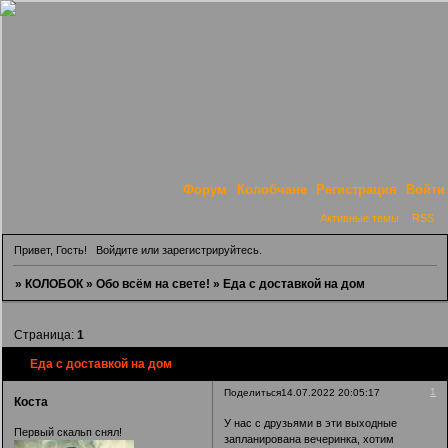
Форум
Колобчане
Регистрация
Войти
Активные темы
RSS
Привет, Гость!
Войдите
или
зарегистрируйтесь
.
»
КОЛОБОК
»
Обо всём на свете!
»
Еда с доставкой на дом
Страница:
1
Еда с доставкой на дом
1
Поделиться
14.07.2022 20:05:17
Коста
У нас с друзьями в эти выходные
Первый скальп снял!
запланирована вечеринка, хотим