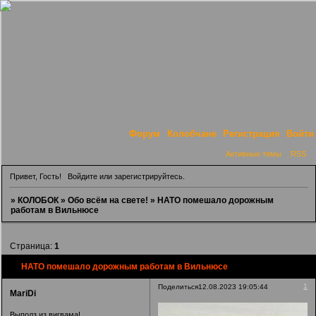
Форум
Колобчане
Регистрация
Войти
Активные темы
RSS
Привет, Гость!
Войдите
или
зарегистрируйтесь
.
»
КОЛОБОК
»
Обо всём на свете!
»
НАТО помешало дорожным
работам в Вильнюсе
Страница:
1
НАТО помешало дорожным работам в Вильнюсе
1
Поделиться
12.08.2023 19:05:44
MariDi
Выполз из вигвама!