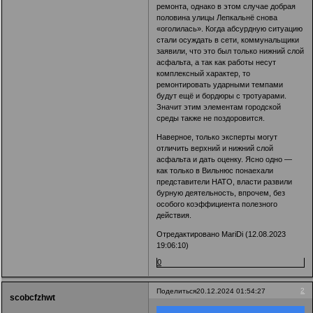
ремонта, однако в этом случае добрая
половина улицы Лепкальнё снова
«оголилась». Когда абсурдную ситуацию
стали осуждать в сети, коммунальщики
заявили, что это был только нижний слой
асфальта, а так как работы несут
комплексный характер, то
ремонтировать ударными темпами
будут ещё и бордюры с тротуарами.
Значит этим элементам городской
среды также не поздоровится.
Наверное, только эксперты могут
отличить верхний и нижний слой
асфальта и дать оценку. Ясно одно —
как только в Вильнюс понаехали
представители НАТО, власти развили
бурную деятельность, впрочем, без
особого коэффициента полезного
действия.
Отредактировано MariDi (12.08.2023
19:06:10)
0
2
Поделиться
20.12.2024 01:54:27
scobcfzhwt