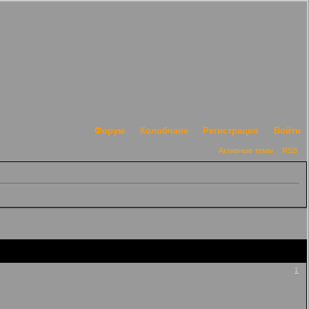
Форум
Колобчане
Регистрация
Войти
Активные темы
RSS
1