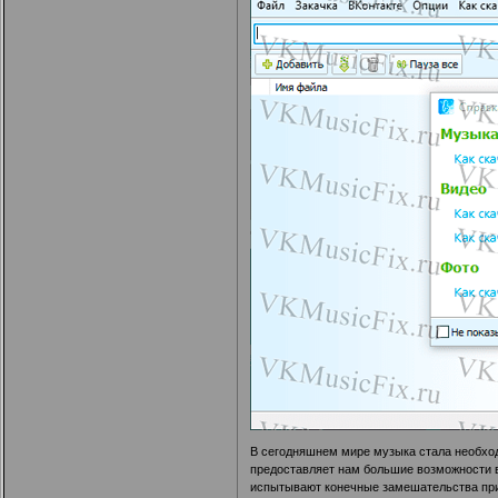
В сегодняшнем мире музыка стала необход
предоставляет нам большие возможности 
испытывают конечные замешательства при 