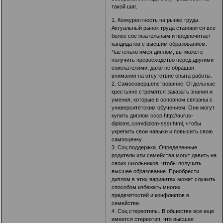
такой шаг.
1. Конкурентность на рынке труда.
Актуальный рынок труда становится все
более состязательным и предпочитает
кандидатов с высшим образованием.
Частенько имея диплом, вы можете
получить превосходство перед другими
соискателями, даже не обращая
внимания на отсутствие опыта работы.
2. Самосовершенствование. Отдельные
крестьяне стремятся заказать знания и
умения, которые в основном связаны с
университетским обучением. Они могут
купить диплом ссср
http://aurus-
diploms.com/diplom-sssr.html
, чтобы
укрепить свои навыки и повысить свою
самооценку.
3. Соц поддержка. Определенные
родители или семейства могут давить на
своих школьников, чтобы получить
высшее образование. Приобрести
диплом в этих вариантах может служить
способом избежать многих
предвзятостей и конфликтов в
семействе.
4. Соц стереотипы. В обществе все еще
имеется стереотип, что высшее