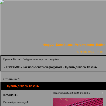
Форум
Колобчане
Регистрация
Войти
Активные темы
RSS
Привет, Гость!
Войдите
или
зарегистрируйтесь
.
»
КОЛОБОК
»
Как пользоваться форумом
»
Купить диплом Казань
Страница:
1
Купить диплом Казань
1
Поделиться
23.02.2024 16:45:51
Iamorial33
Первый раз пыхнул!