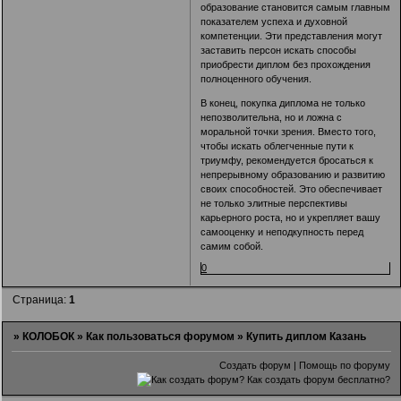
образование становится самым главным
показателем успеха и духовной
компетенции. Эти представления могут
заставить персон искать способы
приобрести диплом без прохождения
полноценного обучения.
В конец, покупка диплома не только
непозволительна, но и ложна с
моральной точки зрения. Вместо того,
чтобы искать облегченные пути к
триумфу, рекомендуется бросаться к
непрерывному образованию и развитию
своих способностей. Это обеспечивает
не только элитные перспективы
карьерного роста, но и укрепляет вашу
самооценку и неподкупность перед
самим собой.
0
Страница:
1
»
КОЛОБОК
»
Как пользоваться форумом
»
Купить диплом Казань
Создать форум
|
Помощь по форуму