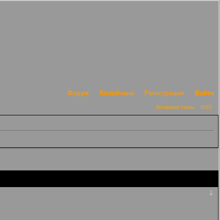
Форум
Колобчане
Регистрация
Войти
Активные темы
RSS
1