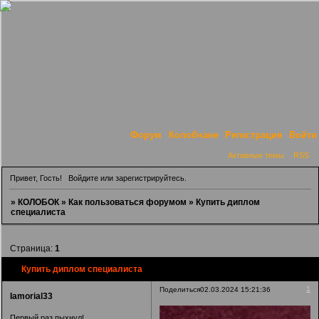
Форум
Колобчане
Регистрация
Войти
Активные темы
RSS
Привет, Гость!
Войдите
или
зарегистрируйтесь
.
»
КОЛОБОК
»
Как пользоваться форумом
»
Купить диплом
специалиста
Страница:
1
Купить диплом специалиста
1
Поделиться
02.03.2024 15:21:36
Iamorial33
Первый раз пыхнул!