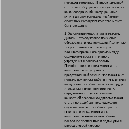
покупают госдиплом. В представленной
статье мы обсудим пару аргументов, из
каких соображений иногда решение
купить диплом колледжа
http://arena-
diplomsa24.com/diplom-kolledzha
может
быть доходным.
1. Заполнение недостатков в резюме.
Диплом - это служебное признание
образования и квалификации. Различные
люди встречаются с загвоздкой
большого временного проема между
окончанием просветительного
учреждения и поиском работы.
Приобретение диплома может дать
возможность им устранить
представленный разрыв, что может быть
полезно при поиске работы и увеличении
конкурентоспособности на рынке труда.
2. Академическое продвижение. В
определенных случаях наличие
конкретной степени или диплома может
стать преградой для последующего
обучения или честолюбивого роста.
Покупка диплома может дать
возможность таким людям обойти
последнее препятствие и подвинуться
вперед в своей карьере.