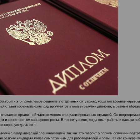
-doci.com
- это приемлемое решение в отдельных ситуациях, когда построение карьер
ая статья проанализирует ряд аргументов в пользу закупки диплома, а равным образ
считается органичной частью многих специализированных отраслей. Он подтверждае
и вероятностям карьерного роста. В тех ситуациях, когда опыт работы и навыки ра
ее хорошую должность.
телей с академической специализацией, так как это говорит о полном освоении подх
ая резюме кандидата более симпатичным для работодателей и повышая его конкурент