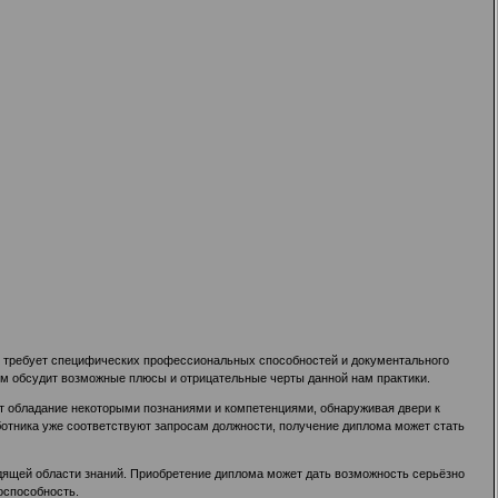
ы требует специфических профессиональных способностей и документального
ом обсудит возможные плюсы и отрицательные черты данной нам практики.
т обладание некоторыми познаниями и компетенциями, обнаруживая двери к
ботника уже соответствуют запросам должности, получение диплома может стать
одящей области знаний. Приобретение диплома может дать возможность серьёзно
оспособность.