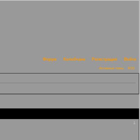
Форум
Колобчане
Регистрация
Войти
Активные темы
RSS
1