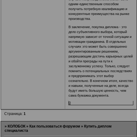
одним-единственным способом
получить потребную квалификацию и
конкурентные преимущества на рынке
производства.
В заключение, покупка диплома - это
дело субъективного выбора, который
напрямую зависит от точной ситуации и
мотивации гражданина. В отдельных
случаях это может быть совершенно
аргументированным решением,
разрешающим достичь карьерных целей
и обойти преграды на пути к
заслуженному успеху. Только, следует
помнить о потенциальных последствиях
и предпринимать этот выбор
сознательно. В конечном итоге, качество
и навыки, полученные на деле, всегда
будут иметь большую ценность, чем
сама бумажка документа.
0
Страница:
1
»
КОЛОБОК
»
Как пользоваться форумом
»
Купить диплом
специалиста