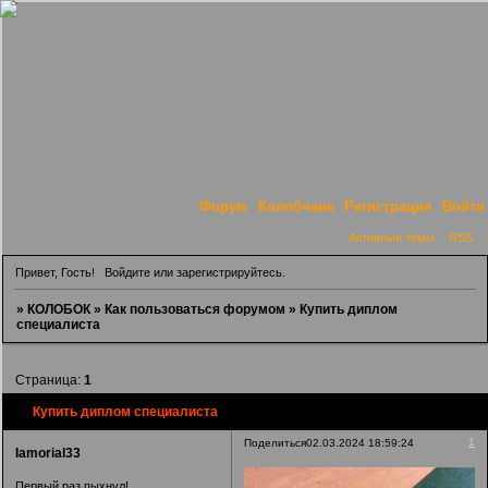
Форум
Колобчане
Регистрация
Войти
Активные темы
RSS
Привет, Гость!
Войдите
или
зарегистрируйтесь
.
»
КОЛОБОК
»
Как пользоваться форумом
»
Купить диплом
специалиста
Страница:
1
Купить диплом специалиста
1
Поделиться
02.03.2024 18:59:24
Iamorial33
Первый раз пыхнул!