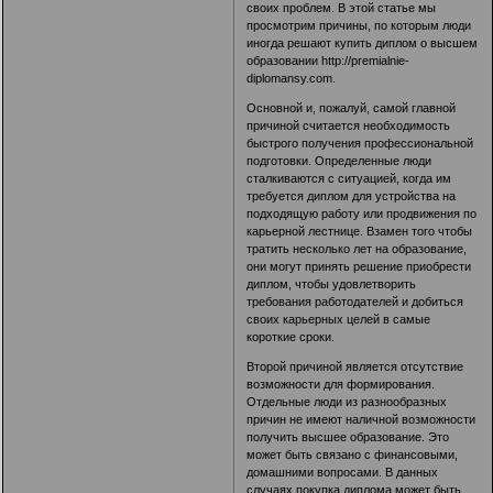
своих проблем. В этой статье мы
просмотрим причины, по которым люди
иногда решают купить диплом о высшем
образовании
http://premialnie-
diplomansy.com
.
Основной и, пожалуй, самой главной
причиной считается необходимость
быстрого получения профессиональной
подготовки. Определенные люди
сталкиваются с ситуацией, когда им
требуется диплом для устройства на
подходящую работу или продвижения по
карьерной лестнице. Взамен того чтобы
тратить несколько лет на образование,
они могут принять решение приобрести
диплом, чтобы удовлетворить
требования работодателей и добиться
своих карьерных целей в самые
короткие сроки.
Второй причиной является отсутствие
возможности для формирования.
Отдельные люди из разнообразных
причин не имеют наличной возможности
получить высшее образование. Это
может быть связано с финансовыми,
домашними вопросами. В данных
случаях покупка диплома может быть