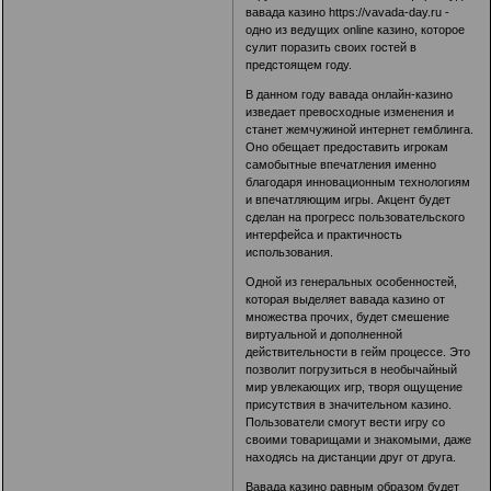
вавада казино
https://vavada-day.ru
-
одно из ведущих online казино, которое
сулит поразить своих гостей в
предстоящем году.
В данном году вавада онлайн-казино
изведает превосходные изменения и
станет жемчужиной интернет гемблинга.
Оно обещает предоставить игрокам
самобытные впечатления именно
благодаря инновационным технологиям
и впечатляющим игры. Акцент будет
сделан на прогресс пользовательского
интерфейса и практичность
использования.
Одной из генеральных особенностей,
которая выделяет вавада казино от
множества прочих, будет смешение
виртуальной и дополненной
действительности в гейм процессе. Это
позволит погрузиться в необычайный
мир увлекающих игр, творя ощущение
присутствия в значительном казино.
Пользователи смогут вести игру со
своими товарищами и знакомыми, даже
находясь на дистанции друг от друга.
Вавада казино равным образом будет