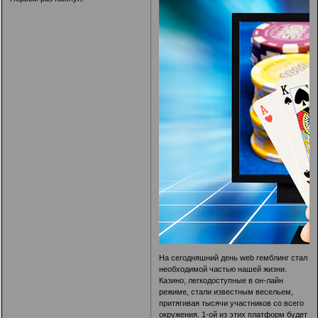
На сегодняшний день web гемблинг стал
необходимой частью нашей жизни.
Казино, легкодоступные в он-лайн
режиме, стали известным весельем,
притягивая тысячи участников со всего
окружения. 1-ой из этих платформ будет