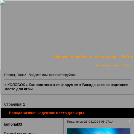
Форум
Колобчане
Регистрация
Войти
Активные темы
RSS
Привет, Гость!
Войдите
или
зарегистрируйтесь
.
»
КОЛОБОК
»
Как пользоваться форумом
»
Вавада казино: надежное
место для игры
Страница:
1
Вавада казино: надежное место для игры
1
Поделиться
28.03.2024 08:07:14
Iamorial33
Первый раз пыхнул!