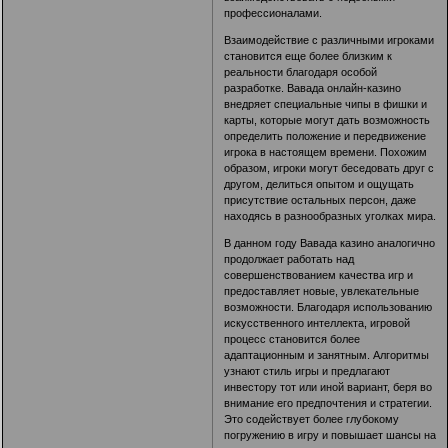
профессионалами.
Взаимодействие с различными игроками
становится еще более близким к
реальности благодаря особой
разработке. Вавада онлайн-казино
внедряет специальные чипы в фишки и
карты, которые могут дать возможность
определить положение и передвижение
игрока в настоящем времени. Похожим
образом, игроки могут беседовать друг с
другом, делиться опытом и ощущать
присутствие остальных персон, даже
находясь в разнообразных уголках мира.
В данном году Вавада казино аналогично
продолжает работать над
совершенствованием качества игр и
предоставляет новые, увлекательные
возможности. Благодаря использованию
искусственного интеллекта, игровой
процесс становится более
адаптационным и занятным. Алгоритмы
узнают стиль игры и предлагают
инвестору тот или иной вариант, беря во
внимание его предпочтения и стратегии.
Это содействует более глубокому
погружению в игру и повышает шансы на