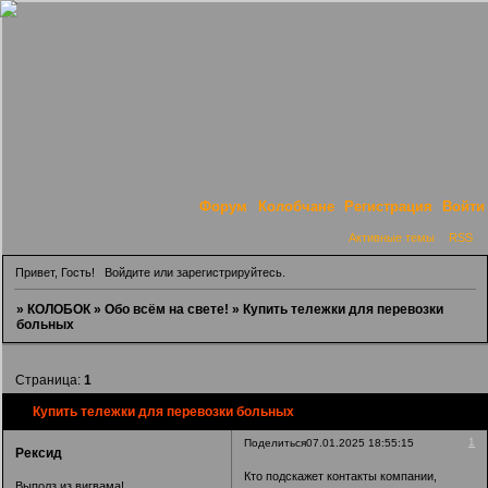
Форум
Колобчане
Регистрация
Войти
Активные темы
RSS
Привет, Гость!
Войдите
или
зарегистрируйтесь
.
»
КОЛОБОК
»
Обо всём на свете!
»
Купить тележки для перевозки
больных
Страница:
1
Купить тележки для перевозки больных
1
Поделиться
07.01.2025 18:55:15
Рексид
Кто подскажет контакты компании,
Выполз из вигвама!