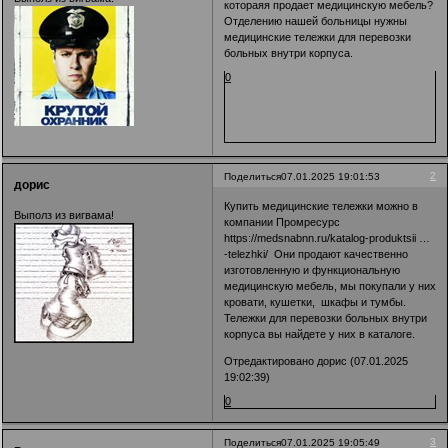
котораяя продает медицинскую мебель?
Отделению нашей больницы нужны
медицинские тележки для перевозки
больных внутри корпуса.
0
2
Поделиться
07.01.2025 19:01:53
дорис
Купить медицинские тележки можно в
Выполз из вигвама!
компании Промресурс
https://medsnabnn.ru/katalog-produktsii …
-telezhki/
Они продают качественно
изготовленную и функциональную
медицинскую мебель, мы покупали у них
кровати, кушетки, шкафы и тумбы.
Тележки для перевозки больных внутри
корпуса вы найдете у них в каталоге.
Отредактировано дорис (07.01.2025
19:02:39)
0
3
Поделиться
07.01.2025 19:05:49