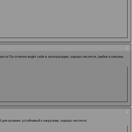
2
oni.ru/
Он отлично ведёт себя в эксплуатации, хорошо чистится, грибок и плесень
3
ля купания, устойчивый к нагрузкам, хорошо чистится.