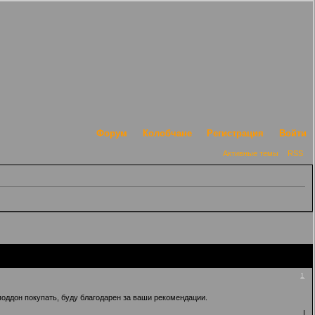
Форум
Колобчане
Регистрация
Войти
Активные темы
RSS
1
оддон покупать, буду благодарен за ваши рекомендации.