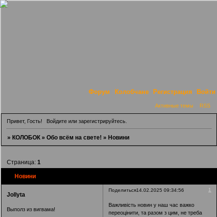
Форум
Колобчане
Регистрация
Войти
Активные темы
RSS
Привет, Гость!
Войдите
или
зарегистрируйтесь
.
»
КОЛОБОК
»
Обо всём на свете!
»
Новини
Страница:
1
Новини
1
Поделиться
14.02.2025 09:34:56
Jollyta
Важливість новин у наш час важко
Выполз из вигвама!
переоцінити, та разом з цим, не треба