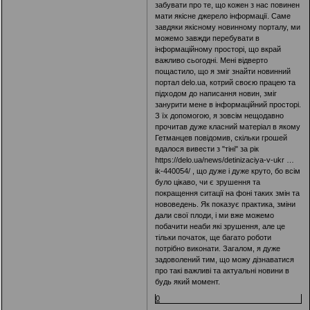
забувати про те, що кожен з нас повинен
мати якісне джерело інформації. Саме
завдяки якісному новинному порталу, ми
можемо завжди перебувати в
інформаційному просторі, що вкрай
важливо сьогодні. Мені відверто
пощастило, що я зміг знайти новинний
портал delo.ua, котрий своєю працею та
підходом до написання новин, зміг
занурити мене в інформаційний просторі.
З їх допомогою, я зовсім нещодавно
прочитав дуже класний матеріал в якому
Гетманцев повідомив, скільки грошей
вдалося вивести з "тіні" за рік
https://delo.ua/news/detinizaciya-v-ukr …
ik-440054/
, що дуже і дуже круто, бо всім
було цікаво, чи є зрушення та
покращення ситації на фоні таких змін та
нововедень. Як показує практика, зміни
дали свої плоди, і ми вже можемо
побачити неаби які зрушення, але це
тільки початок, ще багато роботи
потрібно виконати. Загалом, я дуже
задоволений тим, що можу дізнаватися
про такі важливі та актуальні новини в
будь який момент.
0