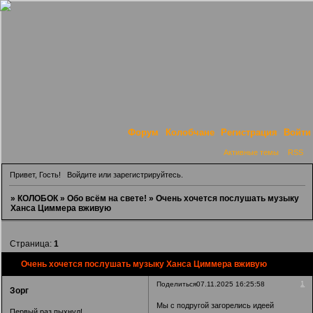
Форум
Колобчане
Регистрация
Войти
Активные темы
RSS
Привет, Гость!
Войдите
или
зарегистрируйтесь
.
»
КОЛОБОК
»
Обо всём на свете!
»
Очень хочется послушать музыку
Ханса Циммера вживую
Страница:
1
Очень хочется послушать музыку Ханса Циммера вживую
1
Поделиться
07.11.2025 16:25:58
Зорг
Мы с подругой загорелись идеей
Первый раз пыхнул!