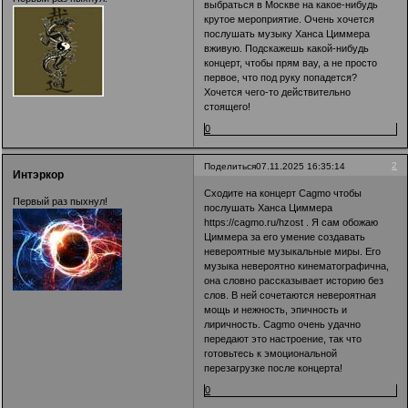
выбраться в Москве на какое-нибудь
крутое мероприятие. Очень хочется
послушать музыку Ханса Циммера
вживую. Подскажешь какой-нибудь
концерт, чтобы прям вау, а не просто
первое, что под руку попадется?
Хочется чего-то действительно
стоящего!
0
2
Поделиться
07.11.2025 16:35:14
Интэркор
Сходите на концерт Cagmo чтобы
Первый раз пыхнул!
послушать Ханса Циммера
https://cagmo.ru/hzost
. Я сам обожаю
Циммера за его умение создавать
невероятные музыкальные миры. Его
музыка невероятно кинематографична,
она словно рассказывает историю без
слов. В ней сочетаются невероятная
мощь и нежность, эпичность и
лиричность. Cagmo очень удачно
передают это настроение, так что
готовьтесь к эмоциональной
перезагрузке после концерта!
0