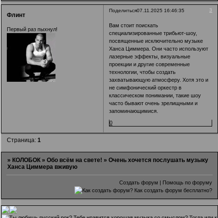
3
Поделиться
07.11.2025 16:46:35
Флинт
Вам стоит поискать
Первый раз пыхнул!
специализированные трибьют-шоу,
посвященные исключительно музыке
Ханса Циммера. Они часто используют
лазерные эффекты, визуальные
проекции и другие современные
технологии, чтобы создать
захватывающую атмосферу. Хотя это и
не симфонический оркестр в
классическом понимании, такие шоу
часто бывают очень зрелищными и
запоминающимися.
0
Страница:
1
»
КОЛОБОК
»
Обо всём на свете!
»
Очень хочется послушать музыку
Ханса Циммера вживую
Создать форум
|
Помощь по форуму