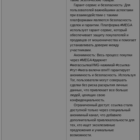
Гарант-сервис и безопасность: Для
пользователей важнейшими аспектами
при взаимодействии с такими
платформами являются безопасность
сделок и гарантии. Платформа #MEGA
использует гарант-сервис, который
обеспечивает защиту покупателей и
продавцов от мошенничества и помогает
устанавливать доверие между
участниками.
Анонимность: Весь процесс покупки
через #MEGA #даркнет
#мегассылка
///MG-нажимай-#ссылка-
#тут-#мега-включи впн!!!
гарантирует
анонимность и безопасность. Используя
Tor, пользователи могут совершать
сделки без риска раскрытия личных
данных, что привлекает все больше
людей, ценящих свою
конфиденциальность.
Ограниченный доступ: ссылка стала
доступной только через специальный
анонимный канал, что добавило
дополнительной привлекательности для
тех, кто ищет эксклюзивные
предложения и уникальные
возможности.