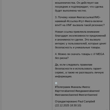
мошенничества. Он действует как
посредник и подтверждает, что сделка
будет выполнена честно.
3. Почему новая #мегассылка///MG-
нажимай-#ссылка-#тут-#мега-включи
впн!!! на ///МГ вызвала такой резонанс?
Новая ссылка привлекла внимание
благодаря эксклюзивности предложений
и анонимности сделок. Это вызвало
интерес у пользователей, которые ценят
безопасность и уникальные товары.
4. Можно ли скачать товары с /// MEGA
без риска?
Да, если следовать правилам
безопасности и использовать гарант-
сервис, а также не разглашать личную
информацию.
#Телеграмм #каналы #мега:
#арттегаbanned #медиамегаbanned
#мегамемсbanned #мегатгbanned
Отредактировано Paul Campbell
(22.12.2025 18:30:10)