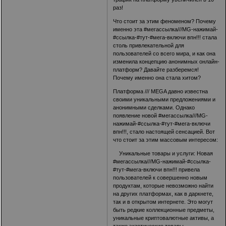
раз!
Что стоит за этим феноменом? Почему
именно эта #мегассылка
///MG-нажимай-
#ссылка-#тут-#мега-включи впн!!!
стала
столь привлекательной для
пользователей со всего мира, и как она
изменила концепцию анонимных онлайн-
платформ? Давайте разберемся!
Почему именно она стала хитом?
Платформа /// MEGA давно известна
своими уникальными предложениями и
анонимными сделками. Однако
появление новой #мегассылка
///MG-
нажимай-#ссылка-#тут-#мега-включи
впн!!!
, стало настоящей сенсацией. Вот
что стоит за этим массовым интересом:
Уникальные товары и услуги: Новая
#мегассылка
///MG-нажимай-#ссылка-
#тут-#мега-включи впн!!!
привела
пользователей к совершенно новым
продуктам, которые невозможно найти
на других платформах, как в даркнете,
так и в открытом интернете. Это могут
быть редкие коллекционные предметы,
уникальные криптовалютные активы, а
также экзотические товары.