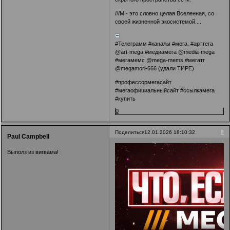
///M - это словно целая Вселенная, со
своей жизненной экосистемой....
#Телеграмм #каналы #мега: #арттега
@art-mega #медиамега @media-mega
#мегамемс @mega-mems #мегатг
@megamori-666 (удали ТИРЕ)
#профессормегасайт
#мегаофициальныйсайт #ссылкамега
#купить
0
8
Поделиться
12.01.2026 18:10:32
Paul Campbell
Выполз из вигвама!