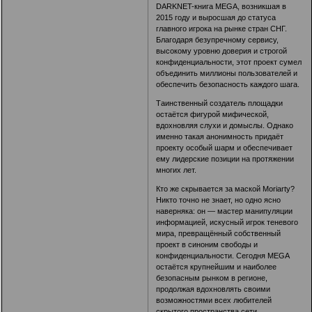
DARKNET-книга MEGA, возникшая в
2015 году и выросшая до статуса
главного игрока на рынке стран СНГ.
Благодаря безупречному сервису,
высокому уровню доверия и строгой
конфиденциальности, этот проект сумел
объединить миллионы пользователей и
обеспечить безопасность каждого шага.
Таинственный создатель площадки
остаётся фигурой мифической,
вдохновляя слухи и домыслы. Однако
именно такая анонимность придаёт
проекту особый шарм и обеспечивает
ему лидерские позиции на протяжении
многих лет.
Кто же скрывается за маской Moriarty?
Никто точно не знает, но одно ясно
наверняка: он — мастер манипуляции
информацией, искусный игрок теневого
мира, превращённый собственный
проект в синоним свободы и
конфиденциальности. Сегодня MEGA
остаётся крупнейшим и наиболее
безопасным рынком в регионе,
продолжая вдохновлять своими
возможностями всех любителей
скрытого пространства сети.