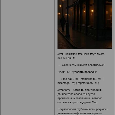
///MG-нажимай-#ссылка-#тут-#мега-
включи впн!!!
..... Экосистемный ///M-аркетплейс!!!
ВИЗИТКИ: "удалить пробелы"
( me ga1 . to) ( mgmarke t6 . at) (
hidemega . to) ( mgmarke t5 . at )
///Moriarty... Когда ты произносишь
данное тебе слово, ты будто
произносишь заклинание, которое
открывает врата в другой Мир.
Под покровом глубокой ночи родилась
уникальная цифровая империя —