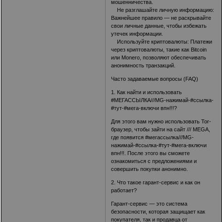
мошенничества.
Не разглашайте личную информацию:
Важнейшее правило — не раскрывайте
свои личные данные, чтобы избежать
утечек информации.
Используйте криптовалюты: Платежи
через криптовалюты, такие как Bitcoin
или Monero, позволяют обеспечивать
анонимность транзакций.
Часто задаваемые вопросы (FAQ)
1. Как найти и использовать
#МЕГАССЫЛКА
///MG-нажимай-#ссылка-
#тут-#мега-включи впн!!!
?
Для этого вам нужно использовать Tor-
браузер, чтобы зайти на сайт /// MEGA,
где появится #мегассылка
///MG-
нажимай-#ссылка-#тут-#мега-включи
впн!!!
. После этого вы сможете
ознакомиться с предложениями и
совершить покупки анонимно.
2. Что такое гарант-сервис и как он
работает?
Гарант-сервис — это система
безопасности, которая защищает как
покупателя, так и продавца от