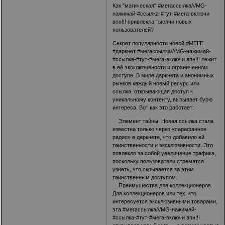
Как "магическая" #мегассылка
///MG-
нажимай-#ссылка-#тут-#мега-включи
впн!!!
привлекла тысячи новых
пользователей?
Секрет популярности новой #МЕГЕ
#даркнет #мегассылка
///MG-нажимай-
#ссылка-#тут-#мега-включи впн!!!
лежит
в её эксклюзивности и ограниченном
доступе. В мире даркнета и анонимных
рынков каждый новый ресурс или
ссылка, открывающая доступ к
уникальному контенту, вызывает бурю
интереса. Вот как это работает:
Элемент тайны. Новая ссылка стала
известна только через «сарафанное
радио» в даркнете, что добавило ей
таинственности и эксклюзивности. Это
повлекло за собой увеличение трафика,
поскольку пользователи стремятся
узнать, что скрывается за этим
таинственным доступом.
Преимущества для коллекционеров.
Для коллекционеров или тех, кто
интересуется эксклюзивными товарами,
эта #мегассылка
///MG-нажимай-
#ссылка-#тут-#мега-включи впн!!!