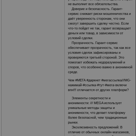
не выполнит все обязательства.
Доверие и безопасность. Гарант-
сервис снижает риски мошенничества и
даёт уверенность сторонам, что они
смогут завершить сделку честно. Если
что-то пойдет не так, гарант возвращает
деньги или товар, в зависимости от
условий сделки.
Прозрачность. Гарант-сервис
обеспечивает прозрачность, так как все
условия сделок зафиксированы и
проверяются третьей стороной. Это
помогает избежать недоразумений и
споров, что особенно важно в анонимной
среде.
Чем #МЕГА #даркнет #мегассылка
///MG-
нажимай-#ссылка-#тут-#мега-включи
впн!!!
отличается от других платформ?
Элементы секретности и
анонимности: /// MEGA использует
уникальные методы защиты и
анонимности, что делает платформу
более безопасной, чем традиционные
рынки.
Эксклюзивность предложений: В
отличие от обычных онлайн-магазинов,