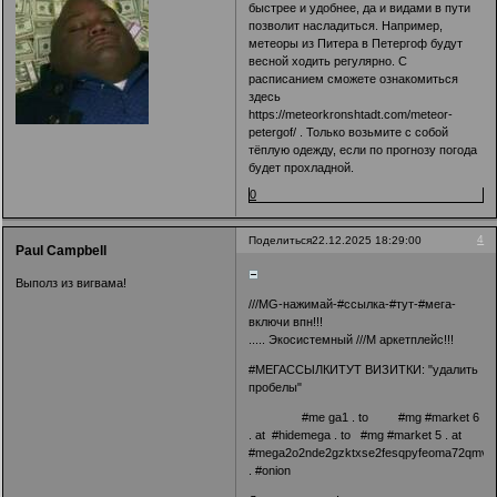
быстрее и удобнее, да и видами в пути
позволит насладиться. Например,
метеоры из Питера в Петергоф будут
весной ходить регулярно. С
расписанием сможете ознакомиться
здесь
https://meteorkronshtadt.com/meteor-
petergof/
. Только возьмите с собой
тёплую одежду, если по прогнозу погода
будет прохладной.
0
4
Поделиться
22.12.2025 18:29:00
Paul Campbell
Выполз из вигвама!
///MG-нажимай-#ссылка-#тут-#мега-
включи впн!!!
..... Экосистемный ///M аркетплейс!!!
#МЕГАССЫЛКИТУТ ВИЗИТКИ: "удалить
пробелы"
#me ga1 . to #mg #market 6
. at #hidemega . to #mg #market 5 . at
#mega2o2nde2gzktxse2fesqpyfeoma72qmvk3
. #onion