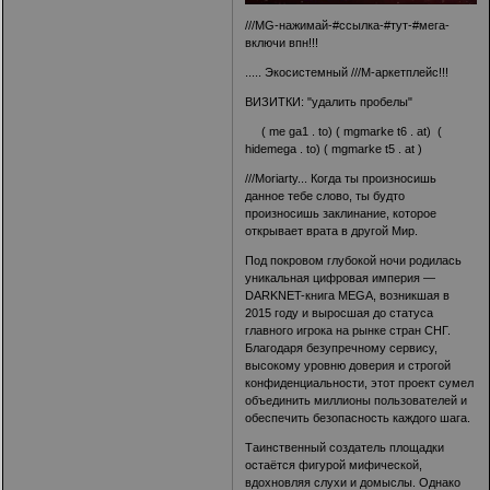
///MG-нажимай-#ссылка-#тут-#мега-
включи впн!!!
..... Экосистемный ///M-аркетплейс!!!
ВИЗИТКИ: "удалить пробелы"
( me ga1 . to) ( mgmarke t6 . at) (
hidemega . to) ( mgmarke t5 . at )
///Moriarty... Когда ты произносишь
данное тебе слово, ты будто
произносишь заклинание, которое
открывает врата в другой Мир.
Под покровом глубокой ночи родилась
уникальная цифровая империя —
DARKNET-книга MEGA, возникшая в
2015 году и выросшая до статуса
главного игрока на рынке стран СНГ.
Благодаря безупречному сервису,
высокому уровню доверия и строгой
конфиденциальности, этот проект сумел
объединить миллионы пользователей и
обеспечить безопасность каждого шага.
Таинственный создатель площадки
остаётся фигурой мифической,
вдохновляя слухи и домыслы. Однако