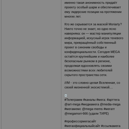
именно такая анонимность придаёт
проекту особый шарм и обеспечивает
ему лидерские позиции на протяжении
многих лет.
Кто же скрывается за маской Moriarty?
Никто точно не знает, но одно ясно
наверняка: он — мастер манипуляции
информацией, искусный игрок теневого
мира, превращённый собственный
проект в синоним свободы и
конфиденциальности. Сегодня MEGA
остаётся крупнейшим и наиболее
безопасным рынком в регионе,
продолжая вдохновлять своими
возможностями всех любителей
скрытого пространства сети.
///M - это словно целая Вселенная, со
своей жизненной экосистемой....
#Телеграмм #каналы #мега: #арттега
@art-mega #медиамега @media-mega
#мегамемс @mega-mems #мегатг
@megamori-666 (удали ТИРЕ)
#профессормегасайт
#мегаофициальныйсайт #ссылкамега