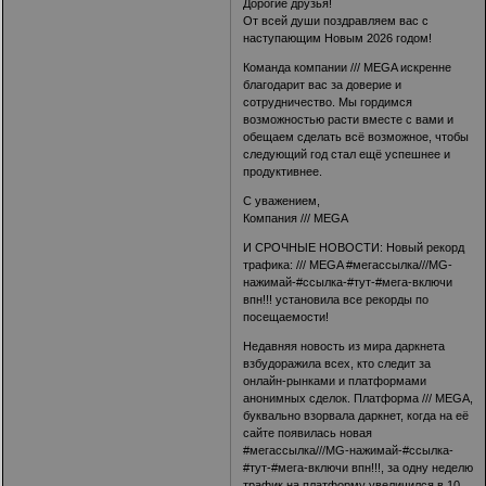
Дорогие друзья!
От всей души поздравляем вас с
наступающим Новым 2026 годом!
Команда компании /// MEGA искренне
благодарит вас за доверие и
сотрудничество. Мы гордимся
возможностью расти вместе с вами и
обещаем сделать всё возможное, чтобы
следующий год стал ещё успешнее и
продуктивнее.
С уважением,
Компания /// MEGA
И СРОЧНЫЕ НОВОСТИ: Новый рекорд
трафика: /// MEGA #мегассылка
///MG-
нажимай-#ссылка-#тут-#мега-включи
впн!!!
установила все рекорды по
посещаемости!
Недавняя новость из мира даркнета
взбудоражила всех, кто следит за
онлайн-рынками и платформами
анонимных сделок. Платформа /// MEGA,
буквально взорвала даркнет, когда на её
сайте появилась новая
#мегассылка
///MG-нажимай-#ссылка-
#тут-#мега-включи впн!!!
, за одну неделю
трафик на платформу увеличился в 10