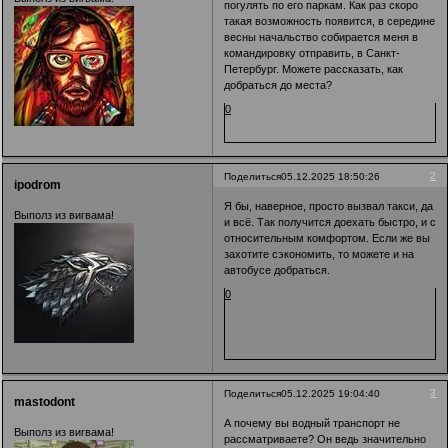
погулять по его паркам. Как раз скоро
такая возможность появится, в середине
весны начальство собирается меня в
командировку отправить, в Санкт-
Петербург. Можете рассказать, как
добраться до места?
0
2
Поделиться
05.12.2025 18:50:26
ipodrom
Я бы, наверное, просто вызвал такси, да
Выполз из вигвама!
и всё. Так получится доехать быстро, и с
относительным комфортом. Если же вы
захотите сэкономить, то можете и на
автобусе добраться.
0
3
Поделиться
05.12.2025 19:04:40
mastodont
А почему вы водный транспорт не
Выполз из вигвама!
рассматриваете? Он ведь значительно