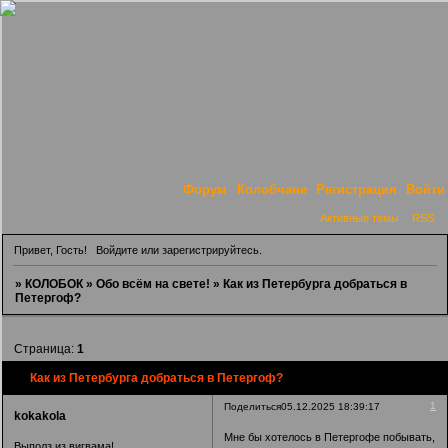
Форум
Колобчане
Регистрация
Войти
Активные темы
RSS
Привет, Гость!
Войдите
или
зарегистрируйтесь
.
»
КОЛОБОК
»
Обо всём на свете!
»
Как из Петербурга добраться в
Петергоф?
Страница:
1
Как из Петербурга добраться в Петергоф?
1
Поделиться
05.12.2025 18:39:17
kokakola
Мне бы хотелось в Петергофе побывать,
Выполз из вигвама!