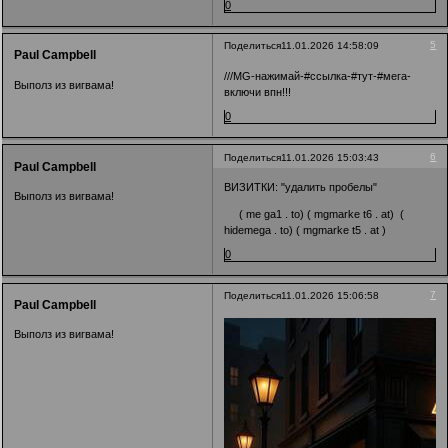
0
5
Поделиться
11.01.2026 14:58:09
Paul Campbell
///MG-нажимай-#ссылка-#тут-#мега-
Выполз из вигвама!
включи впн!!!
0
6
Поделиться
11.01.2026 15:03:43
Paul Campbell
ВИЗИТКИ: "удалить пробелы"
Выполз из вигвама!
( me ga1 . to) ( mgmarke t6 . at) (
hidemega . to) ( mgmarke t5 . at )
0
7
Поделиться
11.01.2026 15:06:58
Paul Campbell
Выполз из вигвама!