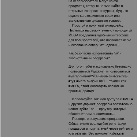
на /// пользователи могут найти
предметы, которые нельзя найти в
открытых интернет-ресурсах, будь то
редкие коллекционные вещи или
эксклюзивные цифровые товары.
Простой и понятный интерфейс:
Несмотря на свою «темную» природу, ///
MEGA предлагает удобный интерфейс
для пользователей, что позволяет легко
и безопасно совершать сделки.
Как безопасно использовать "///" -
экосистемным ресурсом?
Для того чтобы максимально безопасно
пользоваться #даркнет и пользоваться
#мегассылка
///MG-нажимай-#ссылка-
#тут-#мега-включи впн!!!
, такими как
#МЕГА, стоит соблюдать несколько
простых правил:
Используйте Tor: Для доступа к #МЕГА
и другим даркнет-ресурсам обязательно
используйте Tor — браузер, который
обеспечит вам анонимность.
Проверьте репутацию продавцов:
Обязательно исследуйте репутацию
продавцов и покупателей через рейтинги
или отзывы. Это поможет избежать