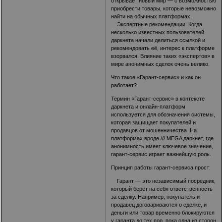
открывает новый мир — с возможностью
приобрести товары, которые невозможно
найти на обычных платформах.
Экспертные рекомендации. Когда
несколько известных пользователей
даркнета начали делиться ссылкой и
рекомендовать её, интерес к платформе
взорвался. Влияние таких «экспертов» в
мире анонимных сделок очень велико.
Что такое «Гарант-сервис» и как он
работает?
Термин «Гарант-сервис» в контексте
даркнета и онлайн-платформ
используется для обозначения системы,
которая защищает покупателей и
продавцов от мошенничества. На
платформах вроде /// MEGA даркнет, где
анонимность имеет ключевое значение,
гарант-сервис играет важнейшую роль.
Принцип работы гарант-сервиса прост:
Гарант — это независимый посредник,
который берёт на себя ответственность
за сделку. Например, покупатель и
продавец договариваются о сделке, и
деньги или товар временно блокируются
у гаранта до тех пор, пока одна из сторон