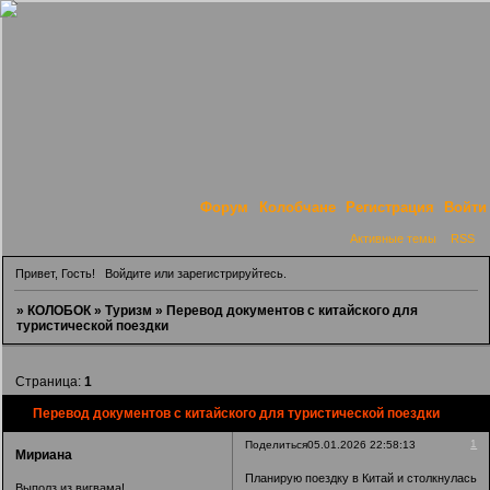
Форум
Колобчане
Регистрация
Войти
Активные темы
RSS
Привет, Гость!
Войдите
или
зарегистрируйтесь
.
»
КОЛОБОК
»
Туризм
»
Перевод документов с китайского для
туристической поездки
Страница:
1
Перевод документов с китайского для туристической поездки
1
Поделиться
05.01.2026 22:58:13
Мириана
Планирую поездку в Китай и столкнулась
Выполз из вигвама!