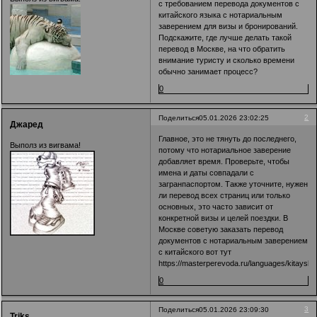
с требованием перевода документов с
китайского языка с нотариальным
заверением для визы и бронирований.
Подскажите, где лучше делать такой
перевод в Москве, на что обратить
внимание туристу и сколько времени
обычно занимает процесс?
0
2
Поделиться
05.01.2026 23:02:25
Джаред
Главное, это не тянуть до последнего,
Выполз из вигвама!
потому что нотариальное заверение
добавляет время. Проверьте, чтобы
имена и даты совпадали с
загранпаспортом. Также уточните, нужен
ли перевод всех страниц или только
основных, это часто зависит от
конкретной визы и целей поездки. В
Москве советую заказать перевод
документов с нотариальным заверением
с китайского вот тут
https://masterperevoda.ru/languages/kitayskiy
0
3
Поделиться
05.01.2026 23:09:30
Triks