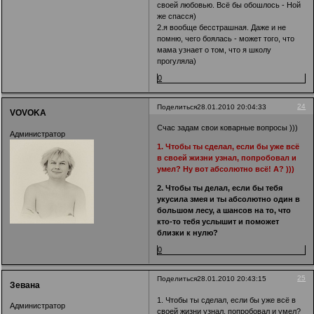
своей любовью. Всё бы обошлось - Ной
же спасся)
2.я вообще бесстрашная. Даже и не
помню, чего боялась - может того, что
мама узнает о том, что я школу
прогуляла)
0
24
Поделиться
28.01.2010 20:04:33
VOVOKA
Счас задам свои коварные вопросы )))
Администратор
1. Чтобы ты сделал, если бы уже всё
в своей жизни узнал, попробовал и
умел? Ну вот абсолютно всё! А? )))
2. Чтобы ты делал, если бы тебя
укусила змея и ты абсолютно один в
большом лесу, а шансов на то, что
кто-то тебя услышит и поможет
близки к нулю?
0
25
Поделиться
28.01.2010 20:43:15
Зевана
1. Чтобы ты сделал, если бы уже всё в
Администратор
своей жизни узнал, попробовал и умел?