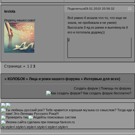
28
Поделиться
29.01.2010 20:56:32
leviola
Всё равно б искала что-то, что еще не
Индеец нашел скво!
знала, не пробовала и не умею)
Высосала б яд из ранки и выплюнула б
его и потопала додому))
0
Страница:
«
1
2
3
»
КОЛОБОК
»
Лица и рожи нашего форума
»
Интервью для всех)
Создать форум
|
Помощь по форуму
.
/a style=\ style=\ style=\ style=\ style=\ style=\