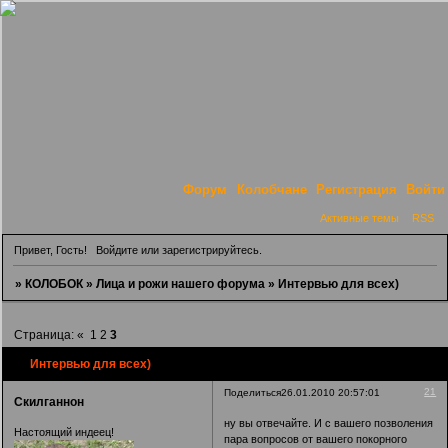
Форум
Колобчане
Регистрация
Войти
Активные темы
RSS
Привет, Гость!
Войдите
или
зарегистрируйтесь
.
»
КОЛОБОК
»
Лица и рожи нашего форума
»
Интервью для всех)
Страница:
«
1
2
3
Интервью для всех)
21
Поделиться
26.01.2010 20:57:01
Скилганнон
ну вы отвечайте. И с вашего позволения
Настоящий индеец!
пара вопросов от вашего покорного