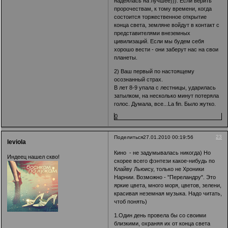
надеялась на лучшее))). Если верить
пророчествам, к тому времени, когда
состоится торжественное открытие
конца света, земляне войдут в контакт с
представителями внеземных
цивилизаций. Если мы будем себя
хорошо вести - они заберут нас на свои
планеты.
2) Ваш первый по настоящему
осознанный страх.
В лет 8-9 упала с лестницы, ударилась
затылком, на несколько минут потеряла
голос. Думала, все...La fin. Было жутко.
0
23
Поделиться
27.01.2010 00:19:56
leviola
Кино - не задумывалась никогда) Но
Индеец нашел скво!
скорее всего фэнтези какое-нибудь по
Клайву Льюису, только не Хроники
Нарнии. Возможно - "Переландру". Это
яркие цвета, много моря, цветов, зелени,
красивая неземная музыка. Надо читать,
чтоб понять)
1.Один день провела бы со своими
близкими, охраняя их от конца света