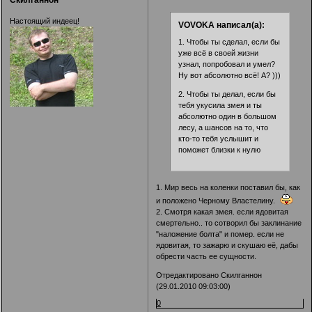
Скилганнон
Настоящий индеец!
VOVOKA написал(а):
1. Чтобы ты сделал, если бы
уже всё в своей жизни
узнал, попробовал и умел?
Ну вот абсолютно всё! А? )))
2. Чтобы ты делал, если бы
тебя укусила змея и ты
абсолютно один в большом
лесу, а шансов на то, что
кто-то тебя услышит и
поможет близки к нулю
1. Мир весь на коленки поставил бы, как
и положено Черному Властелину.
2. Смотря какая змея. если ядовитая
смертельно.. то сотворил бы заклинание
"наложение болта" и помер. если не
ядовитая, то зажарю и скушаю её, дабы
обрести часть ее сущности.
Отредактировано Скилганнон
(29.01.2010 09:03:00)
0