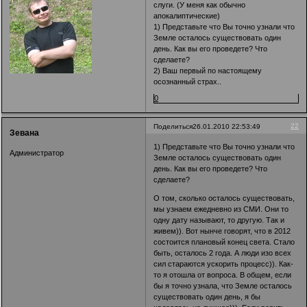
слуги. (У меня как обычно
апокалиптические)
1) Представьте что Вы точно узнали что
Земле осталось существовать один
день. Как вы его проведете? Что
сделаете?
2) Ваш первый по настоящему
осознанный страх..
0
22
Поделиться
26.01.2010 22:53:49
Зевана
1) Представьте что Вы точно узнали что
Администратор
Земле осталось существовать один
день. Как вы его проведете? Что
сделаете?
О том, сколько осталось существовать,
мы узнаем ежедневно из СМИ. Они то
одну дату называют, то другую. Так и
живем)). Вот нынче говорят, что в 2012
состоится плановый конец света. Стало
быть, осталось 2 года. А люди изо всех
сил стараются ускорить процесс)). Как-
то я отошла от вопроса. В общем, если
бы я точно узнала, что Земле осталось
существовать один день, я бы