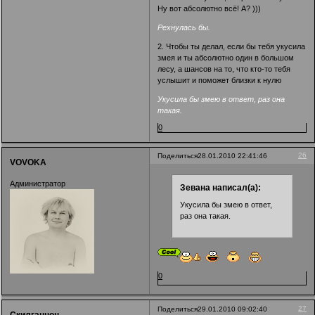
Ну вот абсолютно всё! А? )))
Рехнулась бы.
2. Чтобы ты делал, если бы тебя укусила
змея и ты абсолютно один в большом
лесу, а шансов на то, что кто-то тебя
услышит и поможет близки к нулю
Укусила бы змею в ответ, раз она
такая.
0
26
Поделиться
28.01.2010 22:41:46
VOVOKA
Администратор
Зевана написал(а):
Укусила бы змею в ответ,
раз она такая.
0
27
Поделиться
29.01.2010 09:02:40