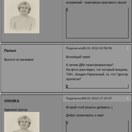
искажений - максимум красивого звука!
0
7
Поделиться
06.01.2010 02:58:56
Палыч
Всеобщий трям!
Выполз из вигвама!
А зачем ДВА трансформатора?
На фото разглядел, тот который мощнее,
ТАН...Анодно-Накальный, то, что "доктор
прописал"
0
8
Поделиться
06.01.2010 17:33:37
VOVOKA
Второй чтоб вольты добавить )
Администратор
Добро пожаловать к нам!
0