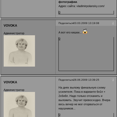
фотографии
.
Адрес сайта:
vladimirpolansky.com/
0
2
Поделиться
03.03.2009 13:19:08
VOVOKA
А вот его кишки...
Администратор
0
3
Поделиться
28.06.2009 13:39:25
VOVOKA
На днях выложу финальную схему
Администратор
усилителя. Пока в варианте 6н1п +
2х6н6п. Надо только отсканить и
выложить. Звучит превосходно. Вчера
весь вечер не мог оторваться от
наушников...
0