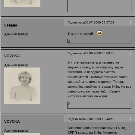
4
Поделиться
06.07.2009 22:57:58
Зевана
Так вот он какой...
Администратор
0
5
Поделиться
17.08.2009 08:00:06
VOVOKA
В итоге, выключатель перенес на
Администратор
заднюю стенку, а регулировку звука
поставил на переднюю вместо
выключателя. Заменил транс на более
мощный, а то сильно грелся. Теперь
можно без проблем втыкать 6н6п. Но все
равно слушаю через 6н1п. Самый
интересный звук выходит.
0
6
Поделиться
28.08.2009 18:44:53
VOVOKA
Оставил вариант первая лампы 6н1п,
Администратор
СРПП-каскад на 6н6п. Минимум