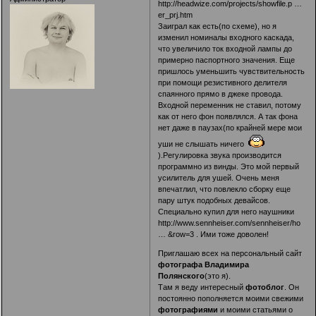
http://headwize.com/projects/showfile.p …
er_prj.htm
Заиграл как есть(по схеме), но я
изменил номиналы входного каскада,
что увеличило ток входной лампы до
примерно паспортного значения. Еще
пришлось уменьшить чувствительность
при помощи резистивного делителя
спаянного прямо в джеке провода.
Входной переменник не ставил, потому
как от него фон появлялся. А так фона
нет даже в паузах(по крайней мере мои
уши не слышать ничего
).Регулировка звука производится
программно из винды. Это мой первый
усилитель для ушей. Очень меня
впечатлил, что повлекло сборку еще
пару штук подобных девайсов.
Специально купил для него наушники
http://www.sennheiser.com/sennheiser/ho
… &row=3
. Ими тоже доволен!
Приглашаю всех на персональный сайт
фотографа Владимира
Полянского
(это я).
Там я веду интересный
фотоблог
. Он
постоянно пополняется моими свежими
фотографиями
и моими статьями о