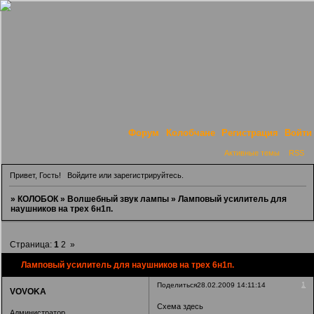
Форум
Колобчане
Регистрация
Войти
Активные темы
RSS
Привет, Гость!
Войдите
или
зарегистрируйтесь
.
»
КОЛОБОК
»
Волшебный звук лампы
»
Ламповый усилитель для
наушников на трех 6н1п.
Страница:
1
2
»
Ламповый усилитель для наушников на трех 6н1п.
1
Поделиться
28.02.2009 14:11:14
VOVOKA
Схема здесь
Администратор